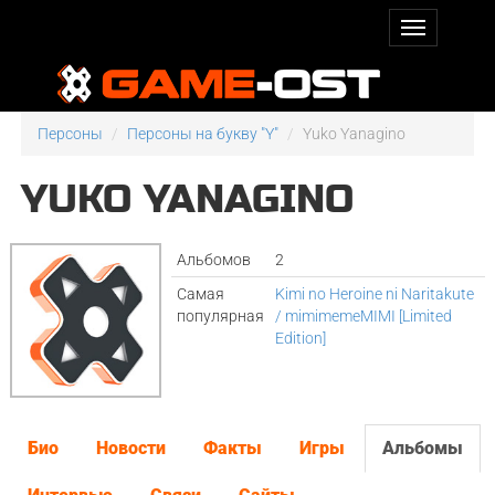
Персоны
Персоны на букву "Y"
Yuko Yanagino
YUKO YANAGINO
Альбомов
2
Самая
Kimi no Heroine ni Naritakute
популярная
/ mimimemeMIMI [Limited
Edition]
Био
Новости
Факты
Игры
Альбомы