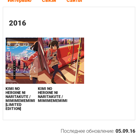
Интервью
Связи
Сайты
2016
KIMI NO
KIMI NO
HEROINE NI
HEROINE NI
NARITAKUTE /
NARITAKUTE /
MIMIMEMEMIMI
MIMIMEMEMIMI
[LIMITED
EDITION]
Последнее обновление:
05.09.16