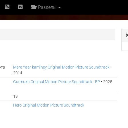
Разделы
ота
Mere Yaar kaminey Original Motion Picture Soundtrack
•
2014
Gurmukh Original Motion Picture Soundtrack - EP
• 2025
19
Hero Original Motion Picture Soundtrack