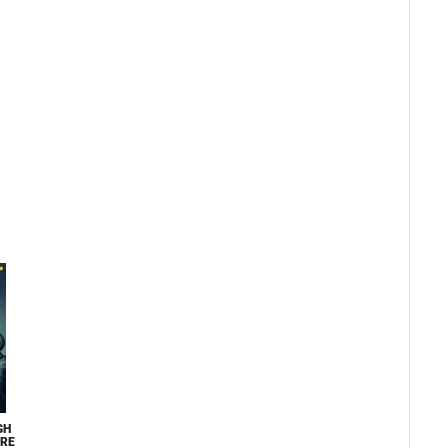
GH
URE