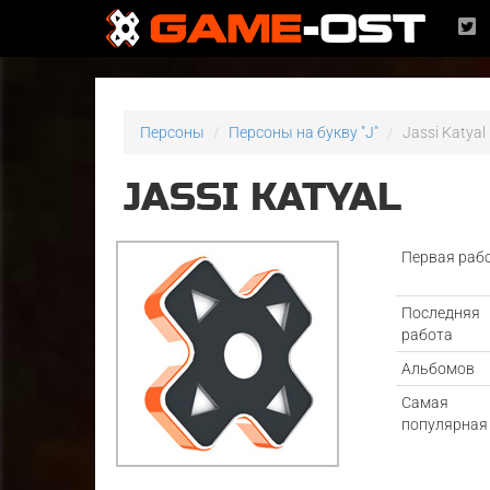
Персоны
Персоны на букву "J"
Jassi Katyal
JASSI KATYAL
Первая раб
Последняя
работа
Альбомов
Самая
популярная