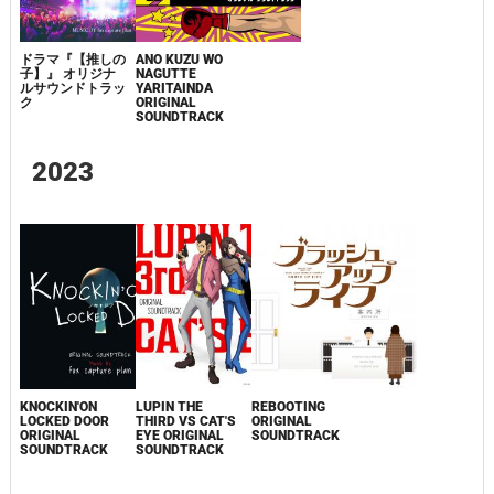
ドラマ『【推しの
ANO KUZU WO
子】』 オリジナ
NAGUTTE
ルサウンドトラッ
YARITAINDA
ク
ORIGINAL
SOUNDTRACK
2023
KNOCKIN'ON
LUPIN THE
REBOOTING
LOCKED DOOR
THIRD VS CAT'S
ORIGINAL
ORIGINAL
EYE ORIGINAL
SOUNDTRACK
SOUNDTRACK
SOUNDTRACK