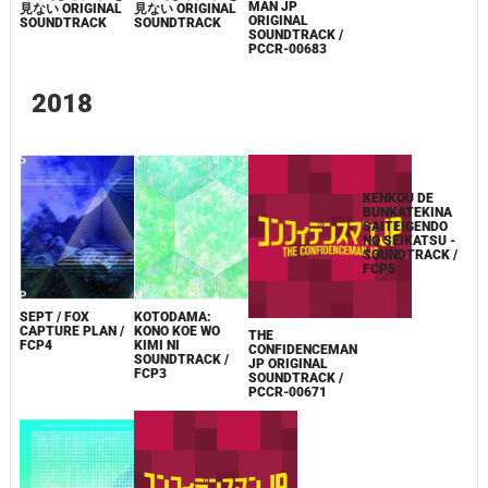
MAN JP
見ない ORIGINAL
見ない ORIGINAL
ORIGINAL
SOUNDTRACK
SOUNDTRACK
SOUNDTRACK /
PCCR-00683
2018
SEPT / FOX
KOTODAMA:
KENKOU DE
CAPTURE PLAN /
KONO KOE WO
BUNKATEKINA
THE
FCP4
KIMI NI
SAITEIGENDO
CONFIDENCEMAN
SOUNDTRACK /
NO SEIKATSU -
JP ORIGINAL
FCP3
SOUNDTRACK /
SOUNDTRACK /
FCP5
PCCR-00671