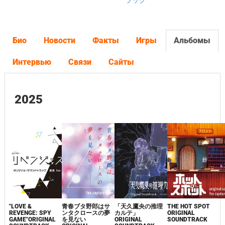
ラック
Био
Новости
Факты
Игры
Альбомы
Интервью
Связи
Сайты
2025
"LOVE &
青春ブタ野郎はサ
「天久鷹央の推理
THE HOT SPOT
REVENGE: SPY
ンタクロースの夢
カルテ」
ORIGINAL
GAME"ORIGINAL
を見ない
ORIGINAL
SOUNDTRACK