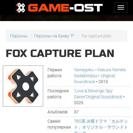
Персоны
Персоны на букву "F"
fox capture plan
FOX CAPTURE PLAN
Первая
Yamegoku ~Yakuza Yamete
работа
Itadakimasu~ Original
Soundtrack
• 2015
Последняя
"Love & Revenge: Spy
работа
Game"Original Soundtrack
•
2025
Альбомов
37
Самая
TBS系 火曜ドラマ「カルテッ
популярная
ト」オリジナル・サウンドト