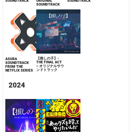
SOUNDTRACK
ORIGINAL
SOUNDTRACK
SOUNDTRACK
【推しの子】-
ASURA
THE FINAL ACT
SOUNDTRACK
– オリジナルサウ
FROM THE
ンドトラック
NETFLIX SERIES
2024