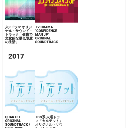
火9ドラマ オリジ
TV DRAMA
ナル・サウンド・
"CONFIDENCE
トラック「健康で
MAN JP"
文化的な最低限度
ORIGINAL
の生活」
SOUNDTRACK
2017
QUARTET
TBS系 火曜ドラ
ORIGINAL
マ「カルテット」
SOUNDTRACK /
オリジナル・サウ