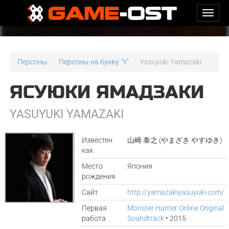
Персоны
Персоны на букву "Y"
Yasuyuki Yamazaki
ЯСУЮКИ ЯМАДЗАКИ
YASUYUKI YAMAZAKI
Известен
山崎 泰之 (やまざき やすゆき)
как
Место
Япония
рождения
Сайт
http://yamazakiyasuyuki.com/
Первая
Monster Hunter Online Original
работа
Soundtrack
• 2015