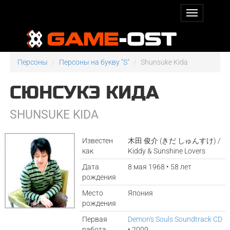
Персоны
Персоны на букву "S"
Shunsuke Kida
СЮНСУКЭ КИДА
SHUNSUKE KIDA
Известен
木田 俊介 (きだ しゅんすけ) /
как
Kiddy & Sunshine Lovers
Дата
8 мая 1968 • 58 лет
рождения
Место
Япония
рождения
Первая
Demon's Souls Soundtrack CD
работа
• 2009