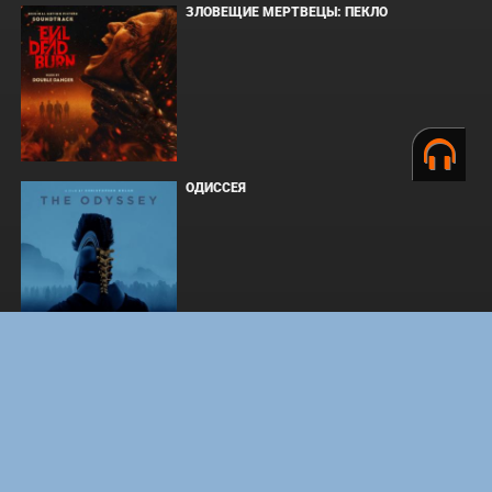
ЗЛОВЕЩИЕ МЕРТВЕЦЫ: ПЕКЛО
ОДИССЕЯ
WHAT'S A HERO"SUPER SPACE SHERIFF
GAVAN INFINITY"KARAOKE ORIGINALLY
PERFORMED BY :MAY'N - SINGLE