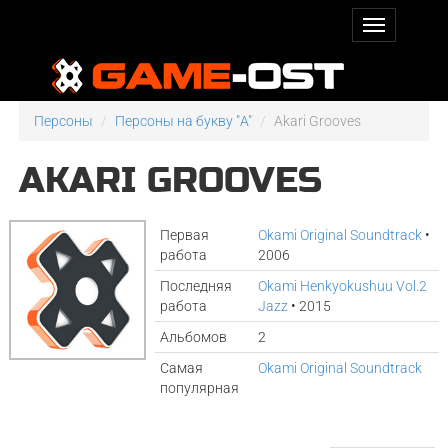
Персоны
Персоны на букву "A"
Akari Grooves
AKARI GROOVES
Первая
Okami Original Soundtrack
•
работа
2006
Последняя
Okami Henkyokushuu Vol.2
работа
Jazz
• 2015
Альбомов
2
Самая
Okami Original Soundtrack
популярная