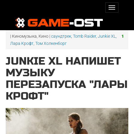
| Киномузыка, Кино |
саундтрек
,
Tomb Raider
,
Junkie XL
,
1
Лара Крофт
,
Том Холкенборг
JUNKIE XL НАПИШЕТ
МУЗЫКУ
ПЕРЕЗАПУСКА "ЛАРЫ
КРОФТ"