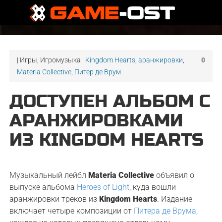
| Игры, Игромузыка |
Kingdom Hearts
,
аранжировки
,
0
Materia Collective
,
Питер де Врум
ДОСТУПЕН АЛЬБОМ С
АРАНЖИРОВКАМИ
ИЗ KINGDOM HEARTS
Музыкальный лейбл
Materia Collective
объявил о
выпуске альбома
Heroes of Light
, куда вошли
аранжировки треков из
Kingdom Hearts
. Издание
включает четыре композиции от
Питера де Врума
,