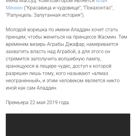
Мена Массуд. Композитором является
Алан
Менкен
("Красавица и чудовище", "Покахонтас",
"Рапунцель: Запутанная история").
Молодой воришка по имени Аладдин хочет стать
принцем, чтобы жениться на принцессе Жасмин. Тем
временем визирь Аграбы Джафар, намеревается
захватить власть над Аграбой, а для этого он
стремится заполучить волшебную лампу,
хранящуюся в пещере чудес, доступ к которой
разрешен лишь тому, кого называют «алмаз
неограненный», и этим человеком является никто
иной как сам Аладдин.
Премьера 22 мая 2019 года.