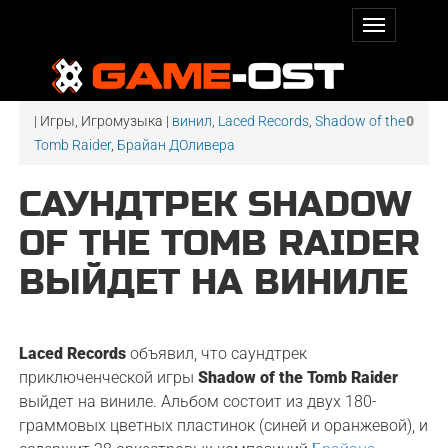
| Игры, Игромузыка |
винил
,
Laced Records
,
Shadow of the
0
Tomb Raider
,
Брайан ДОливера
САУНДТРЕК SHADOW
OF THE TOMB RAIDER
ВЫЙДЕТ НА ВИНИЛЕ
Laced Records
объявил, что саундтрек
приключенческой игры
Shadow of the Tomb Raider
выйдет на виниле. Альбом состоит из двух 180-
граммовых цветных пластинок (синей и оранжевой), и