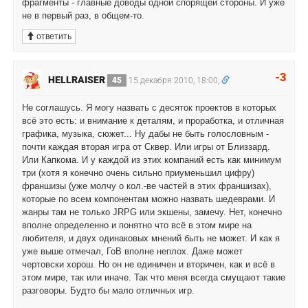
фрагменты - главные доводы одной спорящей стороны. И уже
не в первый раз, в общем-то.
ответить
-3
HELLRAISER
45
15 декабря 2010, 18:00,
Не соглашусь. Я могу назвать с десяток проектов в которых
всё это есть: и внимание к деталям, и проработка, и отличная
графика, музыка, сюжет... Ну дабы не быть голословным -
почти каждая вторая игра от Сквер. Или игры от Близзард.
Или Капкома. И у каждой из этих компаний есть как минимум
три (хотя я конечно очень сильно приуменьшил цифру)
франшизы (уже молчу о кол.-ве частей в этих франшизах),
которые по всем компонентам можно назвать шедеврами. И
жанры там не только JRPG или экшены, замечу. Нет, конечно
вполне определенно и понятно что всё в этом мире на
любителя, и двух одинаковых мнений быть не может. И как я
уже выше отмечал, ГоВ вполне неплох. Даже может
чертовски хорош. Но он не единичен и вторичен, как и всё в
этом мире, так или иначе. Так что меня всегда смущают такие
разговоры. Будто бы мало отличных игр.