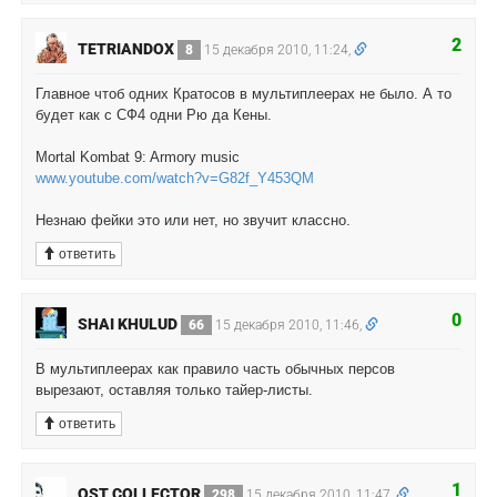
2
TETRIANDOX
8
15 декабря 2010, 11:24,
Главное чтоб одних Кратосов в мультиплеерах не было. А то
будет как с СФ4 одни Рю да Кены.
Mortal Kombat 9: Armory music
www.youtube.com/watch?v=G82f_Y453QM
Незнаю фейки это или нет, но звучит классно.
ответить
0
SHAI KHULUD
66
15 декабря 2010, 11:46,
В мультиплеерах как правило часть обычных персов
вырезают, оставляя только тайер-листы.
ответить
1
OST COLLECTOR
298
15 декабря 2010, 11:47,