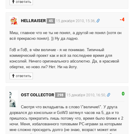
ответить
-4
HELLRAISER
45
15 декабря 2010, 15:36,
Миш, главное что не ты не понял, а другой не понял (хотя он
всё прекрасно понял). )) Ну да ладно.
ГоВ и ГоВ, в чём величие - я не понимаю. Типичный
коммерческий проект как и всё за последнее время для
консолей. Ничего оригинального абсолютно. Да, в красивой
обертке, но ново ли? Нет. Ни на йоту.
ответить
0
OST COLLECTOR
298
15 декабря 2010, 16:50,
Смотря что вкладывтаь в слово \"величие\". У друга
дорвался до консольки и GoW3 затянул часов на 5, да и то
пришлось прекратить лишь потому что, время было ближе к 2
ночи. Меня, избалованного топовыми PC-играми за которыми
мне сложно просидеть долго (не знаю, возраст может или