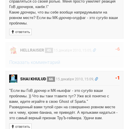
справляться со своей ролью. Меня просто умиляет реакция
ГоВ дрочеров, какбе.\"
Какие дрочеры, что вы себе вообще напридумывали на
ровном месте? Если вы МК-дрочер-олдфаг - это сугубо ваши
проблемы.
ответить
-6
HELLRAISER
45
15 декабря 2010, 15:05,
Показать комментарий
-1
SHAI KHULUD
66
15 декабря 2010, 15:09,
"Если вы ГоВ дрочер и МК-ньюфаг - это сугубо ваши
проблемы. )) Что вы таки тгавите тут? Уже всё понятно с
вами, идите играйте в свою Ghost of Sparta."
Разведенный вами тупой срач на совершенно ровном месте
ни к чему, кроме банана, не приведёт. А ярлыками кидаться -
это самый верный признак ТруЪ-геймера. Удачи вам.
ответить