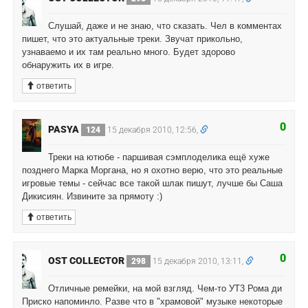
Слушай, даже и не знаю, что сказать. Чел в комментах
пишет, что это актуальные треки. Звучат прикольно,
узнаваемо и их там реально много. Будет здорово
обнаружить их в игре.
ответить
0
PASYA
124
15 декабря 2010, 12:56,
Треки на ютюбе - паршивая сэмплоделика ещё хуже
позднего Марка Моргана, но я охотно верю, что это реальные
игровые темы - сейчас все такой шлак пишут, лучше бы Саша
Дикисиян. Извините за прямоту :)
ответить
0
OST COLLECTOR
298
15 декабря 2010, 13:11,
Отличные ремейки, на мой взгляд. Чем-то УТ3 Рома ди
Приско напоминло. Разве что в "храмовой" музыке некоторые