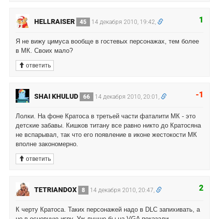
1
HELLRAISER
45
14 декабря 2010, 19:42,
Я не вижу цимуса вообще в гостевых персонажах, тем более
в МК. Своих мало?
ответить
-1
SHAI KHULUD
66
14 декабря 2010, 20:01,
Лолки. На фоне Кратоса в третьей части фаталити МК - это
детские забавы. Кишков титану все равно никто до Кратосяна
не вспарывал, так что его появление в иконе жестокости МК
вполне закономерно.
ответить
2
TETRIANDOX
8
14 декабря 2010, 20:47,
К черту Кратоса. Таких персонажей надо в DLC запихивать, а
не в основную игру. Уж лучше бы на VGA показали