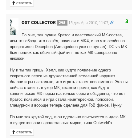
ответить
3
OST COLLECTOR
298
15 декабря 2010, 11:07,
По мне, так лучше Кратос и классический МК-состав,
чем тот сброд, что пошёл, начиная с MK4, и во что особенно
превратился Deception (Armageddon уже не щупал). DC vs MK
был неплох как обычный файтинг, но как МК совершенно
никакой.
Ну и ты так гришь, Хэлл, как будто появление одного
секретного перса из дружественной вселенной нарушит
баланс игры настолько, что играть станет невозможно. Это ты
сейчас ставишь в укор МК, скажем прямо, как будто
канонические МК-персы настолько серы и обыденны, что вот
Кратос появился и игра стала неинтересной, попсовой,
гламурной и вообще теперь сделана для ГоВ фанов. Ну-ну.
По мне так крутой ход, и он идеально вписывется в идею МК
о существовани паралелльных миров, типа Outworld'а.
ответить