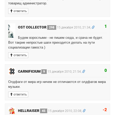
товарищ администратор.
ответить
1
OST COLLECTOR
298
15 декабря 2010, 21:34,
Будем взрослыми - не пишем сюда, и срача не будет.
Вот такрие непростые шаги приходится делать на пути
социализации гамоста )
ответить
0
CARNIFICIUM
9
15 декабря 2010, 21:54,
Олдфаги от мира игр ничем не отличаются от олдфагов мира
музыки.
ответить
-2
HELLRAISER
45
15 декабря 2010, 22:08,