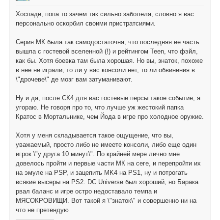
Хоспаде, попа то зачем так сильно заболела, словно я вас
персонально оскорбил своими пристратсиями.
Серия МК была так самодостаточна, что последняя ее часть
вышла с гостевой вселенной (!) и рейтингом Teen, что фэйл,
как бы. Хотя боевка там была хорошая. Но вы, знаток, похоже
в нее не играли, то ли у вас консоли нет, то ли обвинения в
\"дрочеве\" де мозг вам затуманивают.
Ну и да, после СК4 для вас гостевые персы такое событие, я
угораю. Не говоря про то, что лучше уж жестокий папка
Кратос в Мортальнике, чем Йода в игре про холодное оружие.
Хотя у меня складывается такое ощущение, что вы,
уважаемый, просто либо не имеете консоли, либо еще один
игрок \"у друга 10 минут\". По крайней мере лично мне
довелось пройти и первые части МК на сеге, и перепройти их
на эмуле на PSP, и зацепить MK4 на PS1, ну и потрогать
всякие высеры на PS2. DC Universe был хороший, но Барака
рвал баланс и игре остро недоставало темпа и
МЯСОКРОВИЩИ. Вот такой я \"знаток\" и совершенно ни на
что не претендую