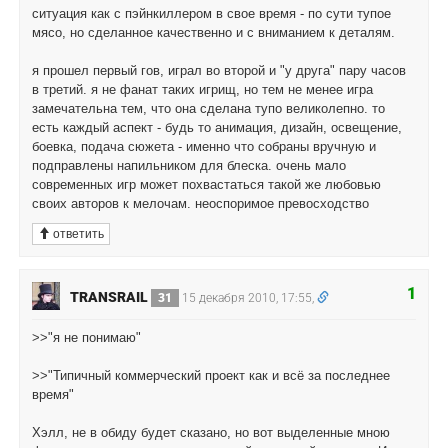
ситуация как с пэйнкиллером в свое время - по сути тупое
мясо, но сделанное качественно и с вниманием к деталям.
я прошел первый гов, играл во второй и "у друга" пару часов
в третий. я не фанат таких игрищ, но тем не менее игра
замечательна тем, что она сделана тупо великолепно. то
есть каждый аспект - будь то анимация, дизайн, освещение,
боевка, подача сюжета - именно что собраны вручную и
подправлены напильником для блеска. очень мало
современных игр может похвастаться такой же любовью
своих авторов к мелочам. неоспоримое превосходство
ответить
1
TRANSRAIL
31
15 декабря 2010, 17:55,
>>"я не понимаю"
>>"Типичный коммерческий проект как и всё за последнее
время"
Хэлл, не в обиду будет сказано, но вот выделенные мною