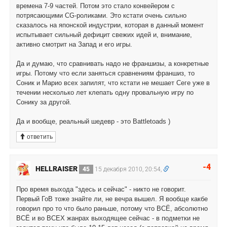
времена 7-9 частей. Потом это стало конвейером с
потрясающими CG-роликами. Это кстати очень сильно
сказалось на японской индустрии, которая в данный момент
испытывает сильный дефицит свежих идей и, внимание,
активно смотрит на Запад и его игры.
Да и думаю, что сравнивать надо не франшизы, а конкретные
игры. Потому что если заняться сравнениям франшиз, то
Соник и Марио всех запилят, что кстати не мешает Сеге уже в
течении несколько лет клепать одну провальную игру по
Сонику за другой.
Да и вообще, реальный шедевр - это Battletoads )
ответить
-4
HELLRAISER
45
15 декабря 2010, 20:54,
Про время выхода "здесь и сейчас" - никто не говорит.
Первый ГоВ тоже знайте ли, не вечра вышел. Я вообще какбе
говорил про то что было раньше, потому что ВСЁ, абсолютно
ВСЁ и во ВСЕХ жанрах выходящее сейчас - в подметки не