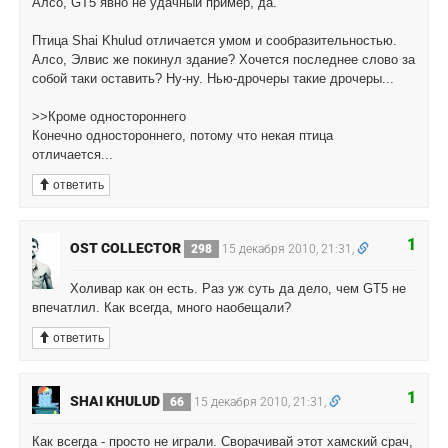
Алсо, GT5 явно не удачный пример, да.
Птица Shai Khulud отличается умом и сообразительностью.
Алсо, Элвис же покинул здание? Хочется последнее слово за
собой таки оставить? Ну-ну. Нью-дрочеры такие дрочеры...
>>Кроме одностороннего
Конечно одностороннего, потому что некая птица
отличается...
ответить
1
OST COLLECTOR
298
15 декабря 2010, 21:31,
Холивар как он есть. Раз уж суть да дело, чем GT5 не
впечатлил. Как всегда, много наобещали?
ответить
1
SHAI KHULUD
66
15 декабря 2010, 21:31,
Как всегда - просто не играли. Сворачивай этот хамский срач,