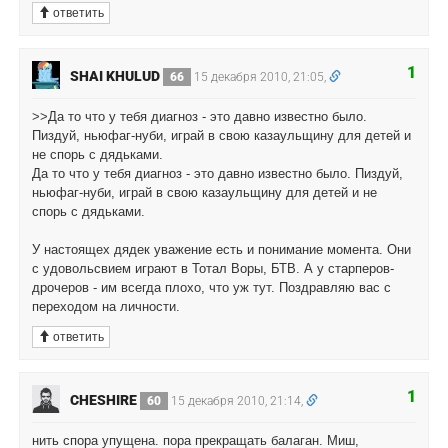
ответить
1
SHAI KHULUD
66
15 декабря 2010, 21:05,
>>Да то что у тебя диагноз - это давно известно было.
Пиздуй, ньюфаг-нуби, играй в свою казаульщину для детей и
не спорь с дядьками.
Да то что у тебя диагноз - это давно известно было. Пиздуй,
ньюфаг-нуби, играй в свою казаульщину для детей и не
спорь с дядьками.
У настоящех дядек уважение есть и понимание момента. Они
с удовольсвием играют в Тотал Воры, БТВ. А у старперов-
дрочеров - им всегда плохо, что уж тут. Поздравляю вас с
переходом на личности.
ответить
1
CHESHIRE
60
15 декабря 2010, 21:14,
нить спора упущена. пора прекращать балаган. Миш,