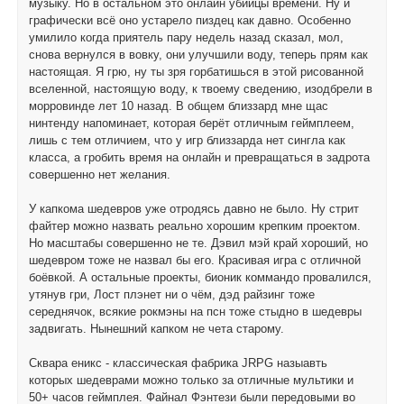
музыку. Но в остальном это онлайн убийцы времени. Ну и
графически всё оно устарело пиздец как давно. Особенно
умилило когда приятель пару недель назад сказал, мол,
снова вернулся в вовку, они улучшили воду, теперь прям как
настоящая. Я грю, ну ты зря горбатишься в этой рисованной
вселенной, настоящую воду, к твоему сведению, изодбрели в
морровинде лет 10 назад. В общем близзард мне щас
нинтенду напоминает, которая берёт отличным геймплеем,
лишь с тем отличием, что у игр близзарда нет сингла как
класса, а гробить время на онлайн и превращаться в задрота
совершенно нет желания.
У капкома шедевров уже отродясь давно не было. Ну стрит
файтер можно назвать реально хорошим крепким проектом.
Но масштабы совершенно не те. Дэвил мэй край хороший, но
шедевром тоже не назвал бы его. Красивая игра с отличной
боёвкой. А остальные проекты, бионик коммандо провалился,
утянув гри, Лост плэнет ни о чём, дэд райзинг тоже
середнячок, всякие рокмэны на псн тоже стыдно в шедевры
задвигать. Нынешний капком не чета старому.
Сквара еникс - классическая фабрика JRPG назыавть
которых шедеврами можно только за отличные мультики и
50+ часов геймплея. Файнал Фэнтези были передовыми во