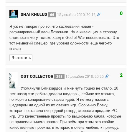
0
SHAI KHULUD
66
15 декабря 2010, 20:15,
Я уж не говорю про то, что каслевания новая -
рафинированный клон Боженьки. Ну а кивающим в сторону
сложности могу только хард в God of War посоветовать. Это
тот немногий слешер, где уровни сложности еще чего-то
значат.
ответить
2
OST COLLECTOR
298
15 декабря 2010, 20:25,
Упомянули Близзардов и мне чуть тошно не стало. 10
лет назад эти ребята делали шедевры, сейчас же жвачка,
попкорн и копирование старых идей. Я не могу назвать
шедевром ни одной из их свежих игр. Особенно Вовку,
которая поставила очередной рекорд скорости продажи PC-
игр. Это качественные проекты по вышибанию бабла, которые
не принесли ничего нового. При всём при этом это крайне
качественные проекты, в которых я очень люблю, к примеру,