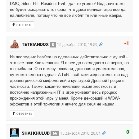
DMC, Silent Hill, Resident Evil - да что угодно! Ведь никто же
не будет оспаривать тот факт, что даже великая игра всегда
на любителя, потому что не все любят те или иные жанры.
ответить
-1
TETRIANDOX
8
15 декабря 2010, 19:59,
Из последних beat'em up сделанных действительно с душой -
это все-таки Кастлевания. Я в нее до последнего не верил, но
я ошибался. Она в меру тяжелая, длинная и увлекательная,
ну может слегка нудная. А ГоВ - всё-таки издевательство над
древнегреческой мифологией и культурой Древней Греции в
частности. Также, какая-то нечеловеческая жесткость и
постоянно напряженный ГГ в игре убивают весь процесс
прохождения этой игры у меня. Кроме декораций и WOW-
эффектов в этой трилогии я ничего для себя не нашел.
ответить
0
SHAI KHULUD
66
15 декабря 2010, 20:04,