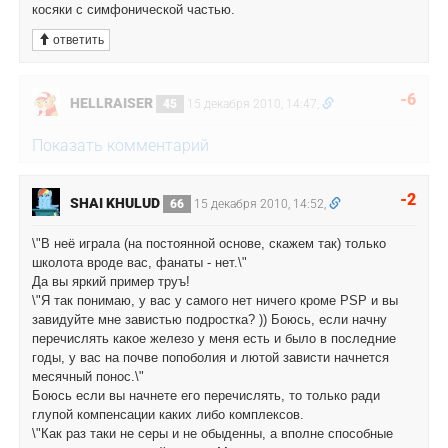
косяки с симфонической частью.
ответить
-6
HELLRAISER
45
15 декабря 2010, 14:47,
Показать комментарий
-2
SHAI KHULUD
66
15 декабря 2010, 14:52,
\"В неё играла (на постоянной основе, скажем так) только
школота вроде вас, фанаты - нет.\"
Да вы яркий пример труъ!
\"Я так понимаю, у вас у самого нет ничего кроме PSP и вы
завидуйте мне завистью подростка? )) Боюсь, если начну
перечислять какое железо у меня есть и было в последние
годы, у вас на почве попоболия и лютой зависти начнется
месячный понос.\"
Боюсь если вы начнете его перечислять, то только ради
глупой компенсации каких либо комплексов.
\"Как раз таки не серы и не обыденны, а вполне способные