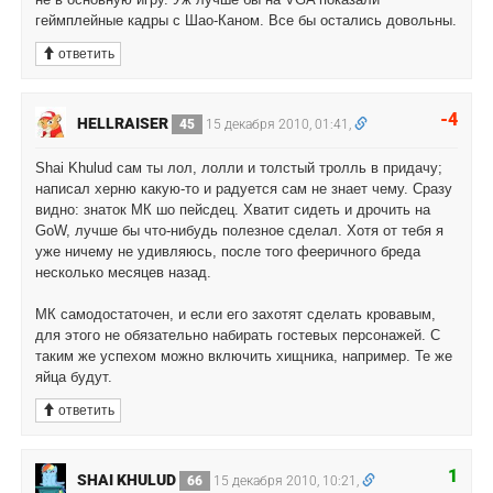
геймплейные кадры с Шао-Каном. Все бы остались довольны.
ответить
-4
HELLRAISER
45
15 декабря 2010, 01:41,
Shai Khulud сам ты лол, лолли и толстый тролль в придачу;
написал херню какую-то и радуется сам не знает чему. Сразу
видно: знаток МК шо пейсдец. Хватит сидеть и дрочить на
GoW, лучше бы что-нибудь полезное сделал. Хотя от тебя я
уже ничему не удивляюсь, после того фееричного бреда
несколько месяцев назад.
МК самодостаточен, и если его захотят сделать кровавым,
для этого не обязательно набирать гостевых персонажей. С
таким же успехом можно включить хищника, например. Те же
яйца будут.
ответить
1
SHAI KHULUD
66
15 декабря 2010, 10:21,