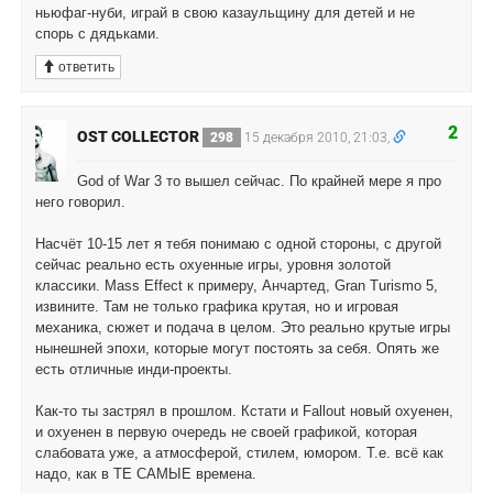
ньюфаг-нуби, играй в свою казаульщину для детей и не
спорь с дядьками.
ответить
2
OST COLLECTOR
298
15 декабря 2010, 21:03,
God of War 3 то вышел сейчас. По крайней мере я про
него говорил.
Насчёт 10-15 лет я тебя понимаю с одной стороны, с другой
сейчас реально есть охуенные игры, уровня золотой
классики. Mass Effect к примеру, Анчартед, Gran Turismo 5,
извините. Там не только графика крутая, но и игровая
механика, сюжет и подача в целом. Это реально крутые игры
нынешней эпохи, которые могут постоять за себя. Опять же
есть отличные инди-проекты.
Как-то ты застрял в прошлом. Кстати и Fallout новый охуенен,
и охуенен в первую очередь не своей графикой, которая
слабовата уже, а атмосферой, стилем, юмором. Т.е. всё как
надо, как в ТЕ САМЫЕ времена.