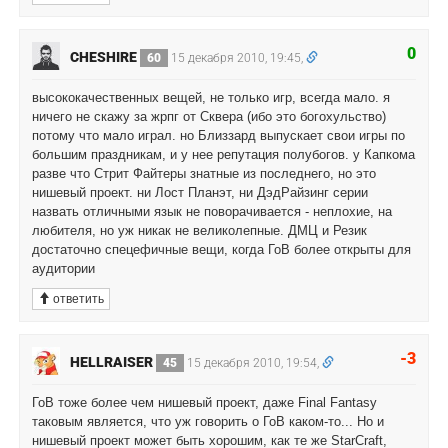
0
CHESHIRE
60
15 декабря 2010, 19:45,
высококачественных вещей, не только игр, всегда мало. я
ничего не скажу за жрпг от Сквера (ибо это богохульство)
потому что мало играл. но Близзард выпускает свои игры по
большим праздникам, и у нее репутация полубогов. у Капкома
разве что Стрит Файтеры знатные из последнего, но это
нишевый проект. ни Лост Планэт, ни ДэдРайзинг серии
назвать отличными язык не поворачивается - неплохие, на
любителя, но уж никак не великолепные. ДМЦ и Резик
достаточно спецефичные вещи, когда ГоВ более открыты для
аудитории
ответить
-3
HELLRAISER
45
15 декабря 2010, 19:54,
ГоВ тоже более чем нишевый проект, даже Final Fantasy
таковым является, что уж говорить о ГоВ каком-то... Но и
нишевый проект может быть хорошим, как те же StarCraft,