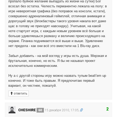
пропало буйное желание выпадать из жизни на сутки) Бог
всосал без остатка. Челюсть перманентно лежала на полу: в
игре невероятная графика (без поправок на консоли, кстати),
соевршенно адреналиновый геймплей, отличная анимация и
дорогущий звук (блокбастеры такого уровня накала вот даже
щас в голову не приходят навскидку). Учитывая, на какой
ноте стартует игра, с каждым новым уровнем всё больше и
больше удивляешься размаху и величию происходящего на
экране. Планка поднимается всё выше и выше. Удивлению
нет предела - как они всё это вместили на 1 Blu-ray диск.
Забыл добавить - на мой взгляд у игры есть душа. Мерзкая и
брутальная, конечно, но есть. Я бы не называл проект
исключительно коммерческим.
Ну а с другой стороны игру можно назвать тупым beat\'em up
конечно. И тоже быть правым. Я предпочитаю первый
вариант, он честнее, пожалуй.
ответить
2
CHESHIRE
60
15 декабря 2010, 17:05,