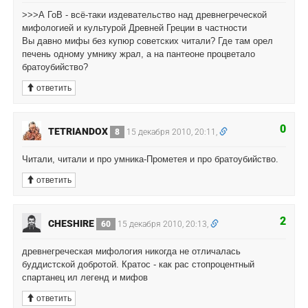
>>>А ГоВ - всё-таки издевательство над древнегреческой
мифологией и культурой Древней Греции в частности
Вы давно мифы без купюр советских читали? Где там орел
печень одному умнику жрал, а на пантеоне процветало
братоубийство?
ответить
0
TETRIANDOX
8
15 декабря 2010, 20:11,
Читали, читали и про умника-Прометея и про братоубийство.
ответить
2
CHESHIRE
60
15 декабря 2010, 20:13,
древнегреческая мифология никогда не отличалась
буддистской добротой. Кратос - как рас стопроцентный
спартанец ил легенд и мифов
ответить