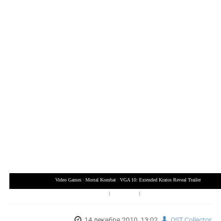
Video Games
|
Mortal Kombat
|
VGA 10: Extended Kratos Reveal Trailer
XBox 360
|
Playstation 3
|
Nintendo Wii
14 декабря 2010, 13:02,
OST Collector