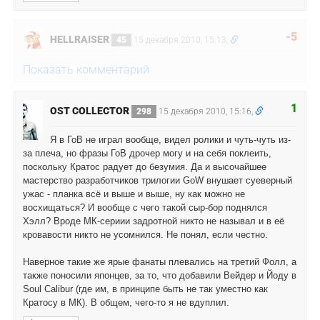
-5
HELLRAISER
45
15 декабря 2010, 15:13,
Показать комментарий
1
OST COLLECTOR
298
15 декабря 2010, 15:16,
Я в ГоВ не играл вообще, видел ролики и чуть-чуть из-
за плеча, но фразы ГоВ дрочер могу и на себя поклеить,
поскольку Кратос радует до безумия. Да и высочайшее
мастерство разработчиков трилогии GoW внушает суеверный
ужас - планка всё и выше и выше, ну как можно не
восхищаться? И вообще с чего такой сыр-бор поднялся
Хэлл? Вроде МК-сериии задротной никто не называл и в её
кровавости никто не усомнился. Не понял, если честно.
Наверное такие же ярые фанаты плевались на третий Фолл, а
также поносили японцев, за то, что добавили Вейдер и Йоду в
Soul Calibur (где им, в принципе быть не так уместно как
Кратосу в МК). В общем, чего-то я не вдуплил.