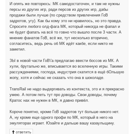
И опять же повторюсь: МК самодостаточен, и там не нужны
персы из других игр, ради персов из других игр, дабы
продажи были лучше (по средством привлечения ГоВ
задротов, угу). Как бы кому это ни нравилось, но это правда.
Спросите любого олд-фага МК, который никогда не фапал и
не будет фапать на всё то говно что вышло после 3 части. А
мнение фанатов ГоВ, всё же, тут несколько вторично,
согласитесь, ведь речь об МК идёт какбе, если никто не
заметил.
ЗЫ в новой части ГоВ\'а предлагаю ввести боссов из МК. А
хули, брутально же, вписывается во вселенную игры. Такими
рассуждениями, господа, индустрия скатится в ещё бОльшую
жопу, хотя и сейчас не сказать что она в шоколаде.
TransRail не надо выдергивать из контекста, это и я прекрасно
умею. А потом петь тут про доводы. Свои доводы, почему
Кратос нах не нужен в МК, я давно привёл.
Короче понятно, кроме ГоВ задротов тут больше никого нет.
А, ну кроме еще одного профи по МК, который в него на
эмуляторах играет. Юзайте и дальше вашу казаульщину.
ответить