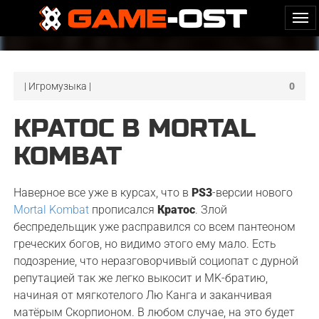
| Игромузыка |
0
КРАТОС В MORTAL
KOMBAT
Наверное все уже в курсах, что в
PS3
-версии нового
Mortal Kombat
прописался
Кратос
. Злой
беспредельщик уже расправился со всем пантеоном
греческих богов, но видимо этого ему мало. Есть
подозрение, что неразговорчивый социопат с дурной
репутацией так же легко выкосит и MK-братию,
начиная от мягкотелого Лю Канга и заканчивая
матёрым Скорпионом. В любом случае, на это будет