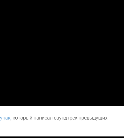
унак
, который написал саундтрек предыдущих