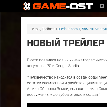
| Игры, Трейлеры |
Serious Sam 4
,
Дамьян Мравун
НОВЫЙ ТРЕЙЛЕР 
В сети появился новый кинематографическ
августе на PC и Google Stadia.
"Человечество находится в осаде, орды Ме
остатки сломленной и разбитой цивилизации
Армия Обороны Земли, возглавляемая Сэмо
вооруженным до зубов отрядом солдат."