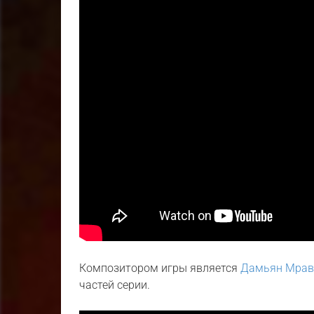
Композитором игры является
Дамьян Мрав
частей серии.