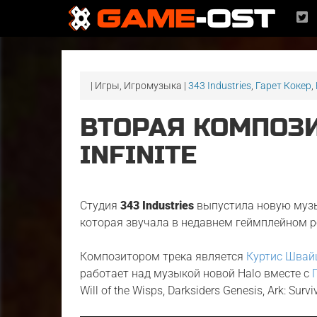
| Игры, Игромузыка |
343 Industries
,
Гарет Кокер
,
ВТОРАЯ КОМПОЗИ
INFINITE
Студия
343 Industries
выпустила новую музык
которая звучала в недавнем геймплейном р
Композитором трека является
Куртис Швай
работает над музыкой новой Halo вместе с
Will of the Wisps, Darksiders Genesis, Ark: Survi