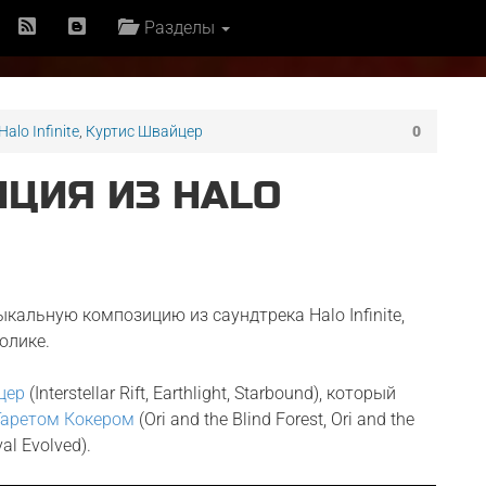
Разделы
Halo Infinite
,
Куртис Швайцер
0
ЦИЯ ИЗ HALO
альную композицию из саундтрека Halo Infinite,
олике.
цер
(Interstellar Rift, Earthlight, Starbound), который
Гаретом Кокером
(Ori and the Blind Forest, Ori and the
val Evolved).