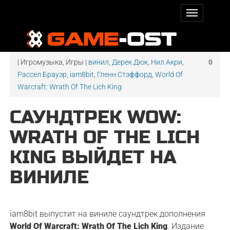
| Игромузыка, Игры |
винил
,
Дерек Дюк
,
Нил Акри
,
0
Рассел Брауэр
,
iam8bit
,
Гленн Стэффорд
,
World Of
Warcraft: Wrath Of The Lich King
САУНДТРЕК WOW:
WRATH OF THE LICH
KING ВЫЙДЕТ НА
ВИНИЛЕ
iam8bit выпустит на виниле саундтрек дополнения
World Of Warcraft: Wrath Of The Lich King
. Издание