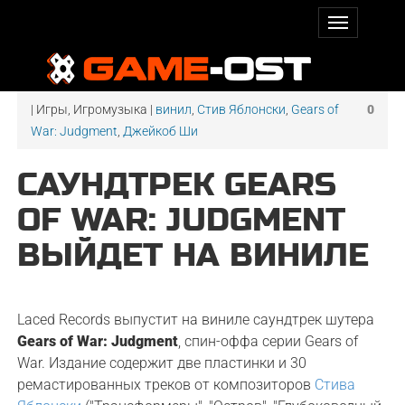
| Игры, Игромузыка |
винил
,
Стив Яблонски
,
Gears of
0
War: Judgment
,
Джейкоб Ши
САУНДТРЕК GEARS
OF WAR: JUDGMENT
ВЫЙДЕТ НА ВИНИЛЕ
Laced Records выпустит на виниле саундтрек шутера
Gears of War: Judgment
, спин-оффа серии Gears of
War. Издание содержит две пластинки и 30
ремастированных треков от композиторов
Стива