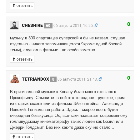
ответить
0
CHESHIRE
60
06 августа 2011, 16:25,
музыку в 300 спартанцев суперской я бы не назвал. слушал
отдельно - ничего запоминающегося 9кроме одной боевой
темы), слушал в фильме - не особо заметно
ответить
0
TETRIANDOX
8
06 августа 2011, 21:43,
В оригинальной музыке к Конану было много отсылок к
Прокофьеву. Слышится в ней что-то родное - русское, прям
из старых сказок или из фильма Эйзенштейна - Александр
Невский. Гениальная работа. Здесь - скорее всего будет
очередная безвкусица. Эх, все-таки нахватает современному
голливудскому кинематографу таких людей как Бэзил или
Джерри Голдсмит. Без них как-то даже скучно стало…
ответить