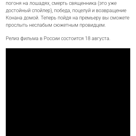
погоня на лошадях, смерть священника (это уже
достойный спойлер), победа, поцелуй и возвращение
Конана домой. Теперь пойдя на премьеру вы сможете
прослыть неслабым сюжетным провидцем.
Релиз фильма в России состоится 18 августа.