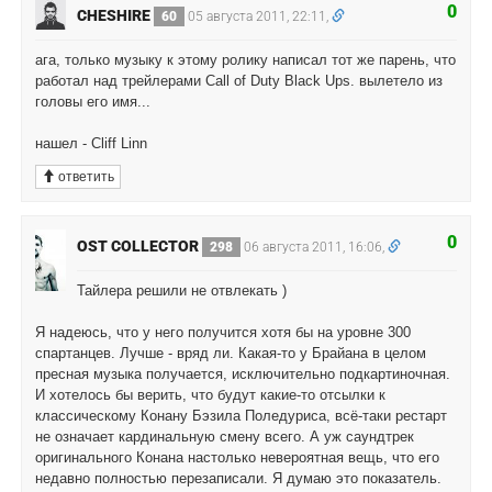
0
CHESHIRE
60
05 августа 2011, 22:11,
ага, только музыку к этому ролику написал тот же парень, что
работал над трейлерами Call of Duty Black Ups. вылетело из
головы его имя...
нашел - Cliff Linn
ответить
0
OST COLLECTOR
298
06 августа 2011, 16:06,
Тайлера решили не отвлекать )
Я надеюсь, что у него получится хотя бы на уровне 300
спартанцев. Лучше - вряд ли. Какая-то у Брайана в целом
пресная музыка получается, исключительно подкартиночная.
И хотелось бы верить, что будут какие-то отсылки к
классическому Конану Бэзила Поледуриса, всё-таки рестарт
не означает кардинальную смену всего. А уж саундтрек
оригинального Конана настолько невероятная вещь, что его
недавно полностью перезаписали. Я думаю это показатель.