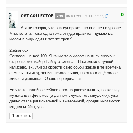
0
OST COLLECTOR
298
06 августа 2011, 22:22,
А я не говорю, что она суперская, но вполне на уровне.
Мне, кстати, тоже одна тема оттуда нравится, думаю мы
имеем в виду один и тот же трек :)
2tetriandox
Согласен не всё 100. Я каким-то образом на днях промо к
старенькому майор Пэйну отслушал. Настолько с душой
написано, эх. Живой оркестр само собой (какие в те времена
сэмплы, вы что), запись неидеальная, но оттого ещё более
живая и дышащая. Очень порадовался.
На что-то подобное сейчас сложно рассчитывать, поскольку
музыка для фильмов (в данном случае голливудских), уже
давно стала рациональной и выверенной, сродни куклам-топ
моделям. Увы, увы.
ответить