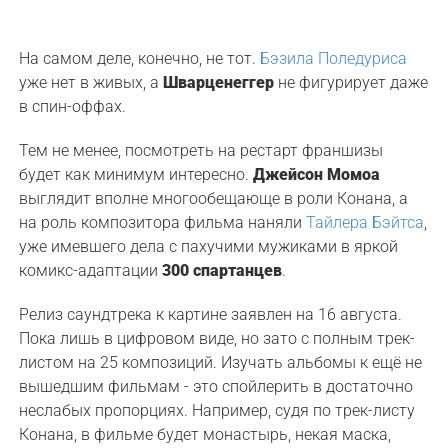
На самом деле, конечно, не тот.
Бэзила Поледуриса
уже нет в живых, а
Шварценеггер
не фигурирует даже
в спин-оффах.
Тем не менее, посмотреть на рестарт франшизы
будет как минимум интересно.
Джейсон Момоа
выглядит вполне многообещающе в роли Конана, а
на роль композитора фильма наняли
Тайлера Бэйтса
,
уже имевшего дела с пахучими мужиками в яркой
комикс-адаптации
300 спартанцев
.
Релиз саундтрека к картине заявлен на 16 августа.
Пока лишь в цифровом виде, но зато с полным трек-
листом на 25 композиций. Изучать альбомы к ещё не
вышедшим фильмам - это спойлерить в достаточно
неслабых пропорциях. Например, судя по трек-листу
Конана, в фильме будет монастырь, некая маска,