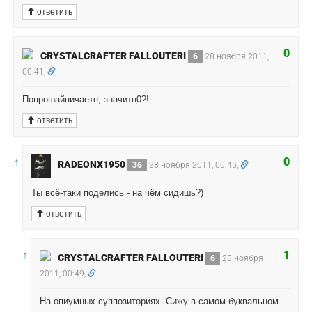
ответить
0
CRYSTALCRAFTER FALLOUTERI
6
28 ноября 2011,
00:41,
Попрошайничаете, значитц0?!
ответить
↑
0
RADEONX1950
36
28 ноября 2011, 00:45,
Ты всё-таки поделись - на чём сидишь?)
ответить
↑
1
CRYSTALCRAFTER FALLOUTERI
6
28 ноября
2011, 00:49,
На опиумных суппозиториях. Сижу в самом буквальном