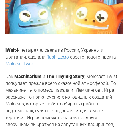
iWait4
, четыре человека из России, Украины и
Британии, сделали
flash-демо
своего нового пректа
Molecat Twist
.
Как
Machinarium
и
The Tiny Big Story
, Molecast Twist
подкупает прежде всего сказочной атмосферой. По
механике - это помесь паззла и "Леммингов". Игра
расскажет о приключениях котовидных созданий
Molecats, которые любят собирать грибы в
подземельях, гулять в подземельях, и там же
теряться. Игрок поможет очаровательным
зверушкам выбраться из запутанных лабиринтов,