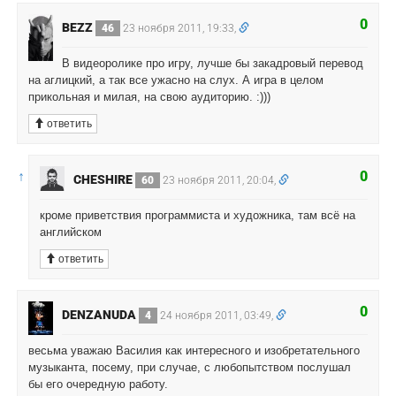
0
BEZZ
46
23 ноября 2011, 19:33,
В видеоролике про игру, лучше бы закадровый перевод
на аглицкий, а так все ужасно на слух. А игра в целом
прикольная и милая, на свою аудиторию. :)))
ответить
↑
0
CHESHIRE
60
23 ноября 2011, 20:04,
кроме приветствия программиста и художника, там всё на
английском
ответить
0
DENZANUDA
4
24 ноября 2011, 03:49,
весьма уважаю Василия как интересного и изобретательного
музыканта, посему, при случае, с любопытством послушал
бы его очередную работу.