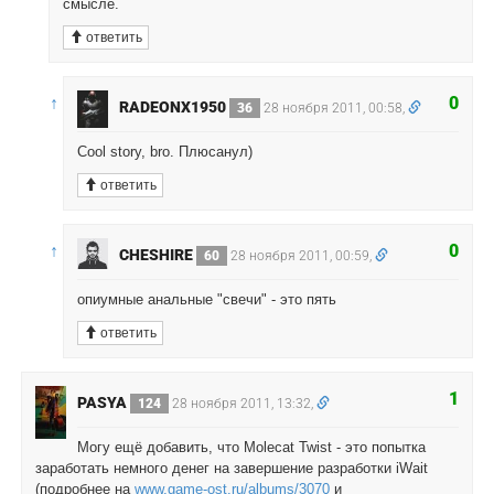
смысле.
ответить
↑
0
RADEONX1950
36
28 ноября 2011, 00:58,
Cool story, bro. Плюсанул)
ответить
↑
0
CHESHIRE
60
28 ноября 2011, 00:59,
опиумные анальные "свечи" - это пять
ответить
1
PASYA
124
28 ноября 2011, 13:32,
Могу ещё добавить, что Molecat Twist - это попытка
заработать немного денег на завершение разработки iWait
(подробнее на
www.game-ost.ru/albums/3070
и