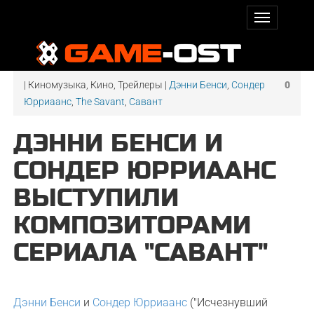
| Киномузыка, Кино, Трейлеры |
Дэнни Бенси
,
Сондер
0
Юрриаанс
,
The Savant
,
Савант
ДЭННИ БЕНСИ И
СОНДЕР ЮРРИААНС
ВЫСТУПИЛИ
КОМПОЗИТОРАМИ
СЕРИАЛА "САВАНТ"
Дэнни Бенси
и
Сондер Юрриаанс
("Исчезнувший