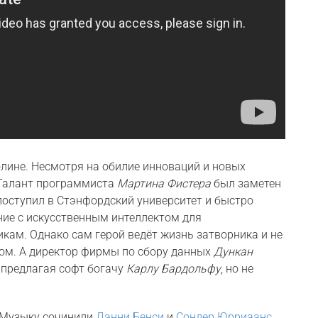
лине. Несмотря на обилие инноваций и новых
 Талант программиста
Мартина Фистера
был заметен
 поступил в Стэнфордский университет и быстро
ние с искусственным интеллектом для
ам. Однако сам герой ведёт жизнь затворника и не
ком. А директор фирмы по сбору данных
Дункан
 предлагая софт богачу
Карлу Бардольфу
, но не
 Музыку сочинили
Дэнни Бенси
и
Сондер Юрриаанс