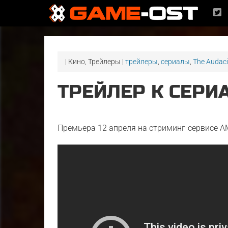
| Кино, Трейлеры |
трейлеры
,
сериалы
,
The Audaci
ТРЕЙЛЕР К СЕРИ
Премьера 12 апреля на стриминг-сервисе A