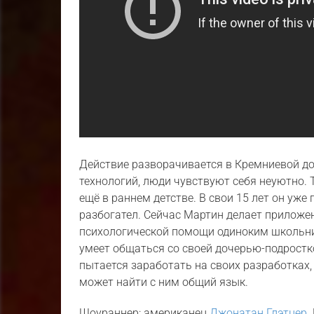
Действие разворачивается в Кремниевой до
технологий, люди чувствуют себя неуютно.
ещё в раннем детстве. В свои 15 лет он уже
разбогател. Сейчас Мартин делает приложе
психологической помощи одиноким школьник
умеет общаться со своей дочерью-подрост
пытается заработать на своих разработках,
может найти с ним общий язык.
Шоураннер: американец
Джонатан Глэтцер
.