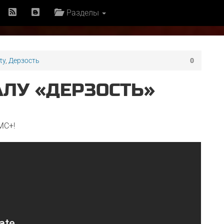
Разделы
ty
,
Дерзость
0
АЛУ «ДЕРЗОСТЬ»
MC+!