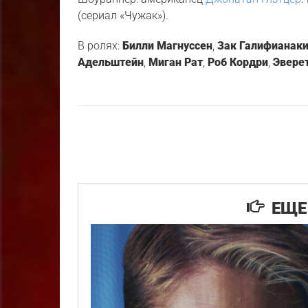
(сериал «Чужак»).
В ролях:
Билли Магнуссен
,
Зак Галифианак
Адельштейн
,
Миган Рат
,
Роб Кордри
,
Эвере
ЕЩЕ 