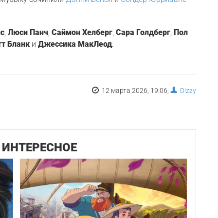
ис
,
Люси Панч
,
Саймон Хелберг
,
Сара Голдберг
,
Пол
тт Бланк
и
Джессика МакЛеод
.
12 марта 2026, 19:06,
D!zzy
ИНТЕРЕСНОЕ