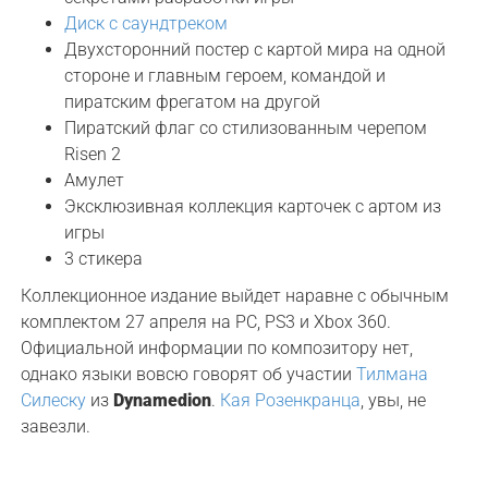
Диск с саундтреком
Двухсторонний постер с картой мира на одной
стороне и главным героем, командой и
пиратским фрегатом на другой
Пиратский флаг со стилизованным черепом
Risen 2
Амулет
Эксклюзивная коллекция карточек с артом из
игры
3 стикера
Коллекционное издание выйдет наравне с обычным
комплектом 27 апреля на PC, PS3 и Xbox 360.
Официальной информации по композитору нет,
однако языки вовсю говорят об участии
Тилмана
Силеску
из
Dynamedion
.
Кая Розенкранца
, увы, не
завезли.