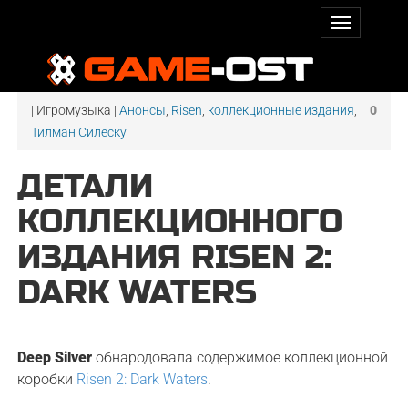
| Игромузыка |
Анонсы
,
Risen
,
коллекционные издания
,
0
Тилман Силеску
ДЕТАЛИ
КОЛЛЕКЦИОННОГО
ИЗДАНИЯ RISEN 2:
DARK WATERS
Deep Silver
обнародовала содержимое коллекционной
коробки
Risen 2: Dark Waters
.