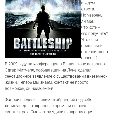
и ждем
ответа.
Но уверены
ли мы,
что хотим
его получить?
Что если
пришельцы
потенциально
опасны?
В 2009 году на конференции в Вашингтоне астронавт
Эдгар Митчелл, побывавший на Луне, сделал
сенсационное заявление о существовании внеземной
жизни. Теперь мы знаем, контакт не просто
возможен, он неизбежен!
Фаворит недели, фильм отобравший под себя
львиную долю экранного времени во всех
кинотеатрах. Сможет ли удивить экранизация