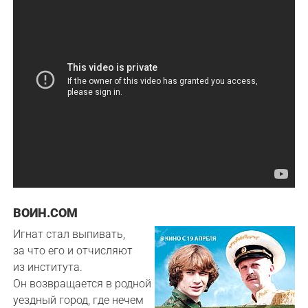
ВОИН.COM
Игнат стал выпивать,
за что его и отчисляют
из института.
Он возвращается в родной
уездный город, где нечем