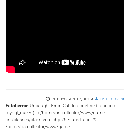
20 апреля 2012, 00:09,
OST Collector
Fatal error
: Uncaught Error: Call to undefined function
mysql_query() in /home/ostcollector/www/game-
ost/classes/class.vote.php:76 Stack trace: #0
/home/ostcollector/www/game-