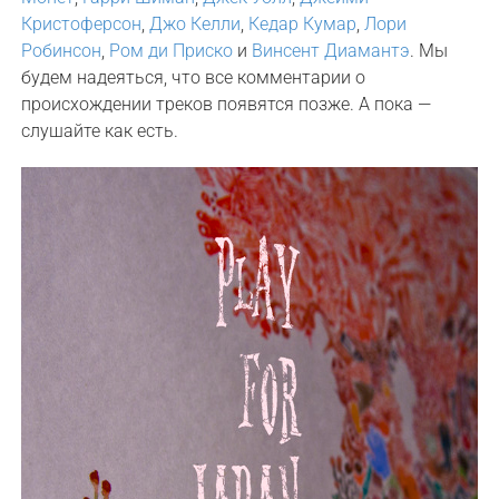
Кристоферсон
,
Джо Келли
,
Кедар Кумар
,
Лори
Робинсон
,
Ром ди Приско
и
Винсент Диамантэ
. Мы
будем надеяться, что все комментарии о
происхождении треков появятся позже. А пока —
слушайте как есть.