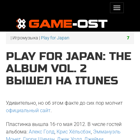
| Игромузыка |
Play for Japan
7
PLAY FOR JAPAN: THE
ALBUM VOL. 2
ВЫШЕЛ НА ITUNES
Удивительно, но об этом факте до сих пор молчит
официальный сайт
.
Пластинка вышла 16-го мая 2012. В числе гостей
альбома:
Алекс Голд
,
Крис Хёльсбэк
,
Эммануэль
Монет
,
Гарри Шиман
,
Джек Уолл
,
Джейми