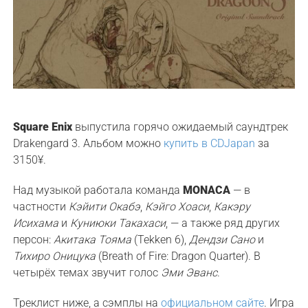
Square Enix
выпустила горячо ожидаемый саундтрек
Drakengard 3. Альбом можно
купить в CDJapan
за
3150¥.
Над музыкой работала команда
MONACA
— в
частности
Кэйити Окабэ
,
Кэйго Хоаси
,
Какэру
Исихама
и
Куниюки Такахаси
, — а также ряд других
персон:
Акитака Тояма
(Tekken 6),
Дендзи Сано
и
Тихиро Оницука
(Breath of Fire: Dragon Quarter). В
четырёх темах звучит голос
Эми Эванс
.
Треклист ниже, а сэмплы на
официальном сайте
. Игра