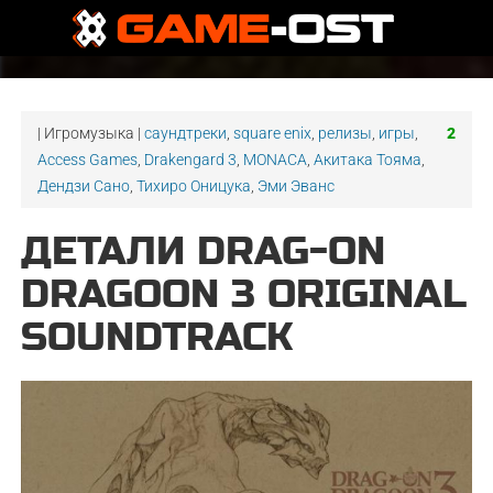
| Игромузыка |
саундтреки
,
square enix
,
релизы
,
игры
,
2
Access Games
,
Drakengard 3
,
MONACA
,
Акитака Тояма
,
Дендзи Сано
,
Тихиро Оницука
,
Эми Эванс
ДЕТАЛИ DRAG-ON
DRAGOON 3 ORIGINAL
SOUNDTRACK