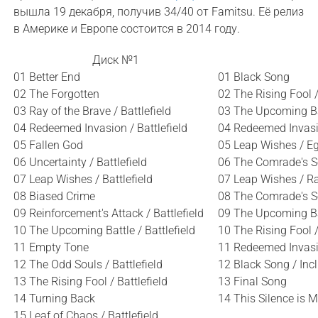
вышла 19 декабря, получив 34/40 от Famitsu. Её релиз
в Америке и Европе состоится в 2014 году.
Диск №1
01 Better End
01 Black Song
02 The Forgotten
02 The Rising Fool 
03 Ray of the Brave / Battlefield
03 The Upcoming Ba
04 Redeemed Invasion / Battlefield
04 Redeemed Invasi
05 Fallen God
05 Leap Wishes / Eg
06 Uncertainty / Battlefield
06 The Comrade's S
07 Leap Wishes / Battlefield
07 Leap Wishes / R
08 Biased Crime
08 The Comrade's S
09 Reinforcement's Attack / Battlefield
09 The Upcoming Ba
10 The Upcoming Battle / Battlefield
10 The Rising Fool /
11 Empty Tone
11 Redeemed Invasi
12 The Odd Souls / Battlefield
12 Black Song / Inc
13 The Rising Fool / Battlefield
13 Final Song
14 Turning Back
14 This Silence is 
15 Leaf of Chaos / Battlefield