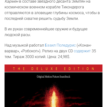
Кармен
в составе звёздного десанта Землян на
космическом военном корабле Тикондерога
отправляются в зловещие глубины космоса, чтобы в
последней схватке решить судьбу Земли.
В их руках современнейшее оружие и будущее
людской расы.
Над музыкой работал
Бэзил Поледурис
(«Конан-
варвар», «Робокоп»). Релиз на двух CD
содержит
35
тем. Тираж 3000 копий. Цена: 24,98$.