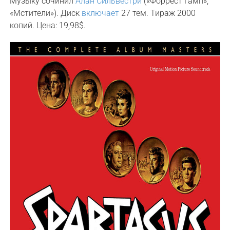
Музыку сочинил
Алан Сильвестри
(«Форрест Гамп»,
«Мстители»). Диск
включает
27 тем. Тираж 2000
копий. Цена: 19,98$.