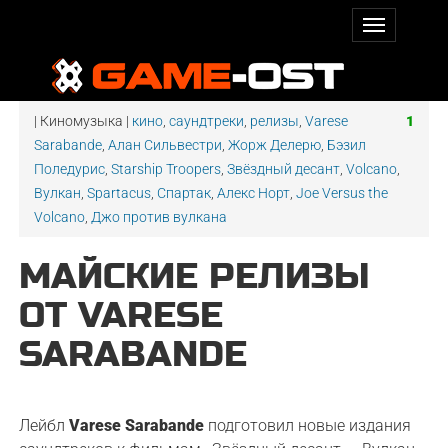
| Киномузыка |
кино
,
саундтреки
,
релизы
,
Varese
1
Sarabande
,
Алан Сильвестри
,
Жорж Делерю
,
Бэзил
Поледурис
,
Starship Troopers
,
Звёздный десант
,
Volcano
,
Вулкан
,
Spartacus
,
Спартак
,
Алекс Норт
,
Joe Versus the
Volcano
,
Джо против вулкана
МАЙСКИЕ РЕЛИЗЫ
ОТ VARESE
SARABANDE
Лейбл
Varese Sarabande
подготовил новые издания