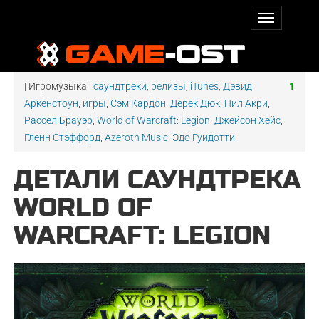
| Игромузыка |
саундтреки
,
релизы
,
iTunes
,
Дэвид
1
Аркенстоун
,
игры
,
Сэм Кардон
,
Дерек Дюк
,
Нил Акри
,
Рассел Брауэр
,
World of Warcraft: Legion
,
Джейсон Хейс
,
Гленн Стэффорд
,
Azeroth Music
,
Эдо Гуидотти
ДЕТАЛИ САУНДТРЕКА
WORLD OF
WARCRAFT: LEGION