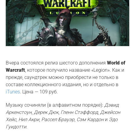
Вчера состоялся релиз шестого дополнения
World of
Warcraft
, которое получило название «Legion». Как и
прежде, саундтрек можно приобрести не только в
составе коллекционного издания, но и отдельно в
iTunes
. Цена — 109 руб.
Музыку сочиняли (в алфавитном порядке):
Дэвид
Аркенстоун
,
Дерек Дюк
,
Гленн Стэффорд
,
Джейсон
Хейс
,
Нил Акри
,
Рассел Брауэр
,
Сэм Кардон
и
Эдо
Гуидотти
.