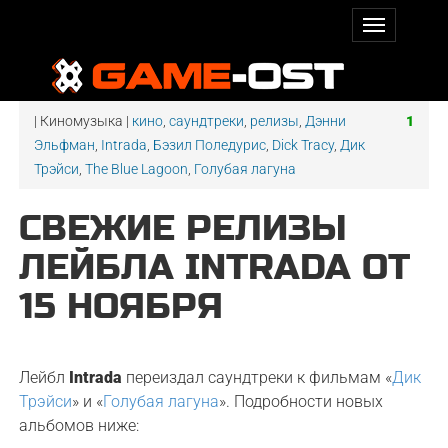
| Киномузыка |
кино
,
саундтреки
,
релизы
,
Дэнни
1
Эльфман
,
Intrada
,
Бэзил Поледурис
,
Dick Tracy
,
Дик
Трэйси
,
The Blue Lagoon
,
Голубая лагуна
СВЕЖИЕ РЕЛИЗЫ
ЛЕЙБЛА INTRADA ОТ
15 НОЯБРЯ
Лейбл
Intrada
переиздал саундтреки к фильмам «
Дик
Трэйси
» и «
Голубая лагуна
». Подробности новых
альбомов ниже: