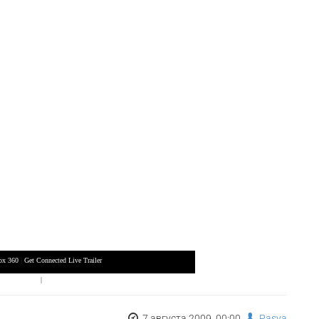
ox 360
|
Get Connected Live Trailer
|
Playstation 3
|
Nintendo Wii
7 августа 2009, 00:00,
Pasya