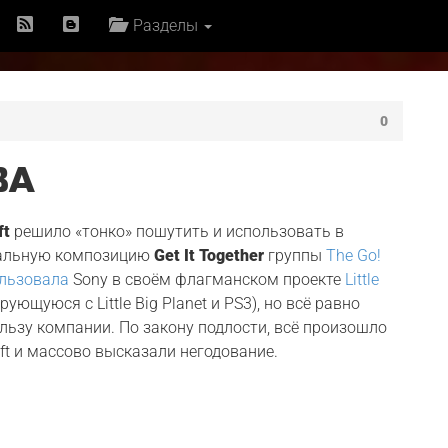
Разделы
0
ЗА
ft
решило «тонко» пошутить и использовать в
кальную композицию
Get It Together
группы
The Go!
льзовала
Sony в своём флагманском проекте
Little
ющуюся с Little Big Planet и PS3), но всё равно
ользу компании. По закону подлости, всё произошло
ft и массово высказали негодование.