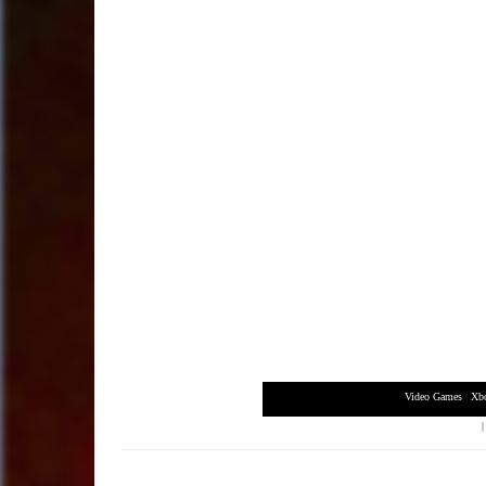
Video Games
|
Xb
XBox 360