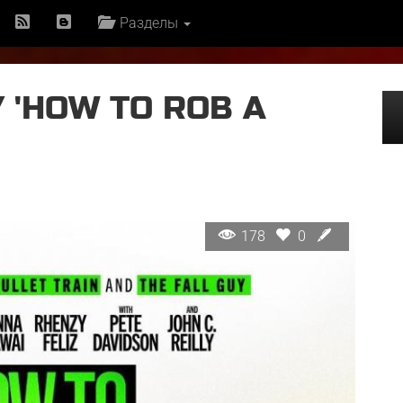
Разделы
 'HOW TO ROB A
178
0