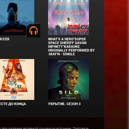
ИССЕЯ
WHAT'S A HERO"SUPER
SPACE SHERIFF GAVAN
INFINITY"KARAOKE
ORIGINALLY PERFORMED BY
:MAY'N - SINGLE
СТЕ ДО КОНЦА
УКРЫТИЕ. СЕЗОН 3
ко при наличии активной ссылки на источник. Торговые