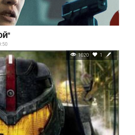
ОЙ"
0:50
1020
1