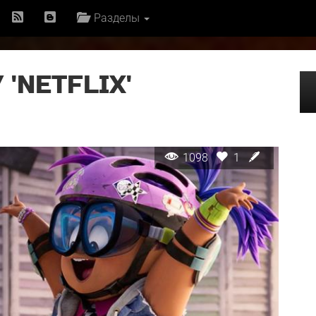
Разделы
'NETFLIX'
1098
1