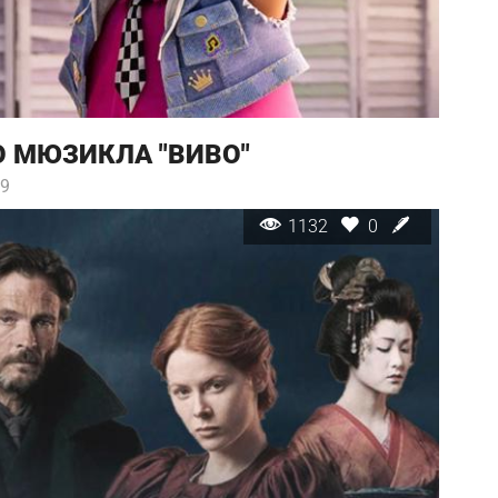
 МЮЗИКЛА "ВИВО"
49
1132
0