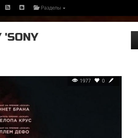
Разделы
 'SONY
1977
0