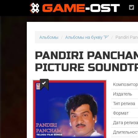
Альбомы
Альбомы на букву "P"
Pandiri Pan
PANDIRI PANCHA
PICTURE SOUNDTR
Композито
Издатель
Тип релиза
Формат
Дата релиз
Длительнос