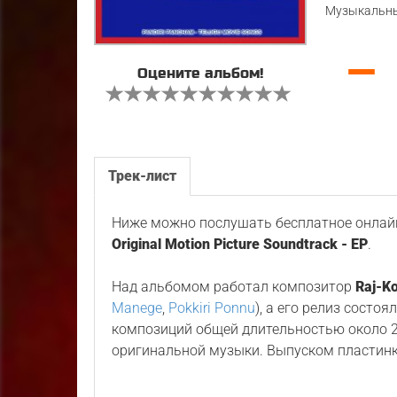
Музыкальны
—
Оцените альбом!
Трек-лист
Ниже можно послушать бесплатное онлайн
Original Motion Picture Soundtrack - EP
.
Над альбомом работал композитор
Raj-Ko
Manege
,
Pokkiri Ponnu
), а его релиз состоя
композиций общей длительностью около 2
оригинальной музыки. Выпуском пластин