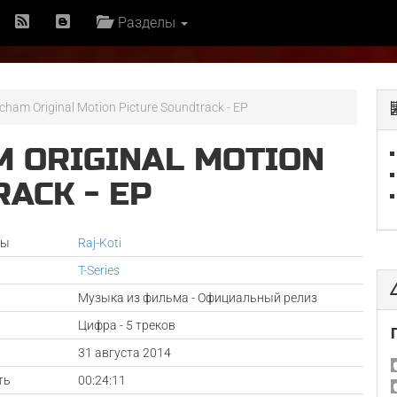
Разделы
cham Original Motion Picture Soundtrack - EP
M ORIGINAL MOTION
ACK - EP
ры
Raj-Koti
T-Series
Музыка из фильма - Официальный релиз
Цифра - 5 треков
а
31 августа 2014
ть
00:24:11