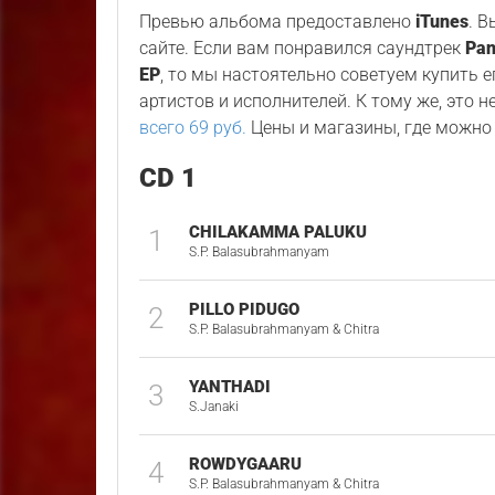
Превью альбома предоставлено
iTunes
. 
сайте. Если вам понравился саундтрек
Pan
EP
, то мы настоятельно советуем купить 
артистов и исполнителей. К тому же, это н
всего 69 руб.
Цены и магазины, где можно 
CD 1
CHILAKAMMA PALUKU
1
S.P. Balasubrahmanyam
PILLO PIDUGO
2
S.P. Balasubrahmanyam & Chitra
YANTHADI
3
S.Janaki
ROWDYGAARU
4
S.P. Balasubrahmanyam & Chitra