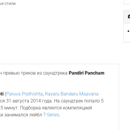
е стили
 превью треков из саундтрека
Pandiri Pancham
ti
(
Paruva Prathishta
,
Rayaru Bandaru Maavana
лся 31 августа 2014 года. На саундтрек попало 5
5 минут. Подборка является компиляцией
ки занимался лейбл
T-Series
.