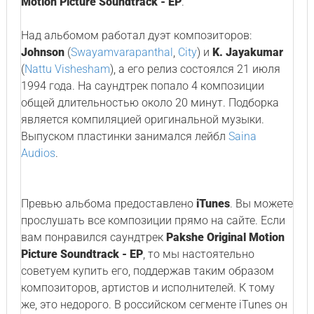
Motion Picture Soundtrack - EP
.
Над альбомом работал дуэт композиторов:
Johnson
(
Swayamvarapanthal
,
City
) и
K. Jayakumar
(
Nattu Vishesham
), а его релиз состоялся 21 июля
1994 года. На саундтрек попало 4 композиции
общей длительностью около 20 минут. Подборка
является компиляцией оригинальной музыки.
Выпуском пластинки занимался лейбл
Saina
Audios
.
Превью альбома предоставлено
iTunes
. Вы можете
прослушать все композиции прямо на сайте. Если
вам понравился саундтрек
Pakshe Original Motion
Picture Soundtrack - EP
, то мы настоятельно
советуем купить его, поддержав таким образом
композиторов, артистов и исполнителей. К тому
же, это недорого. В российском сегменте iTunes он