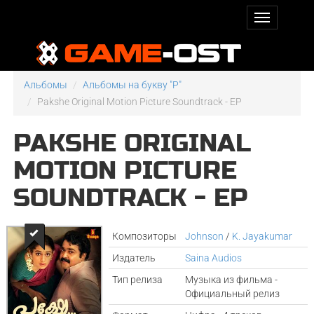
Альбомы
Альбомы на букву "P"
Pakshe Original Motion Picture Soundtrack - EP
PAKSHE ORIGINAL
MOTION PICTURE
SOUNDTRACK - EP
Композиторы
Johnson
/
K. Jayakumar
Издатель
Saina Audios
Тип релиза
Музыка из фильма -
Официальный релиз