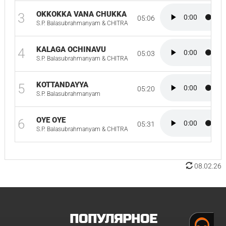
OKKOKKA VANA CHUKKA
3
05:06
S.P. Balasubrahmanyam & CHITRA
KALAGA OCHINAVU
4
05:03
S.P. Balasubrahmanyam & CHITRA
KOTTANDAYYA
5
05:20
S.P. Balasubrahmanyam
OYE OYE
6
05:31
S.P. Balasubrahmanyam & CHITRA
08.02.26
ПОПУЛЯРНОЕ