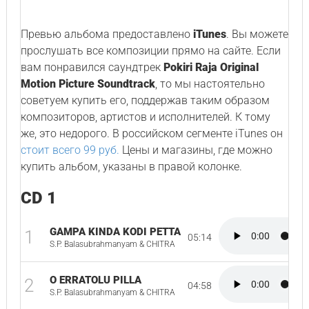
Превью альбома предоставлено
iTunes
. Вы можете
прослушать все композиции прямо на сайте. Если
вам понравился саундтрек
Pokiri Raja Original
Motion Picture Soundtrack
, то мы настоятельно
советуем купить его, поддержав таким образом
композиторов, артистов и исполнителей. К тому
же, это недорого. В российском сегменте iTunes он
стоит всего 99 руб.
Цены и магазины, где можно
купить альбом, указаны в правой колонке.
CD 1
GAMPA KINDA KODI PETTA
1
05:14
S.P. Balasubrahmanyam & CHITRA
O ERRATOLU PILLA
2
04:58
S.P. Balasubrahmanyam & CHITRA