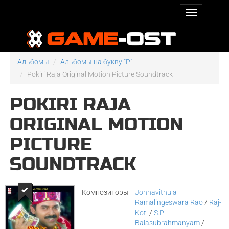
Альбомы
Альбомы на букву "P"
Pokiri Raja Original Motion Picture Soundtrack
POKIRI RAJA
ORIGINAL MOTION
PICTURE
SOUNDTRACK
Композиторы
Jonnavithula
Ramalingeswara Rao
/
Raj-
Koti
/
S.P.
Balasubrahmanyam
/