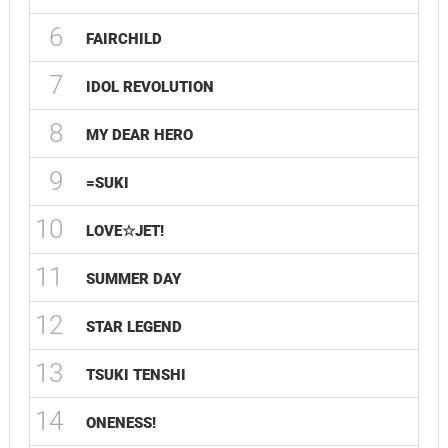
6
FAIRCHILD
7
IDOL REVOLUTION
8
MY DEAR HERO
9
=SUKI
10
LOVE☆JET!
11
SUMMER DAY
12
STAR LEGEND
13
TSUKI TENSHI
14
ONENESS!