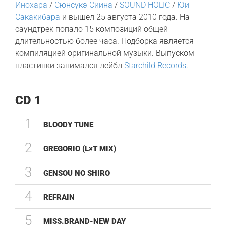
Инохара
/
Сюнсукэ Сиина
/
SOUND HOLIC
/
Юи
Сакакибара
и вышел 25 августа 2010 года. На
саундтрек попало 15 композиций общей
длительностью более часа. Подборка является
компиляцией оригинальной музыки. Выпуском
пластинки занимался лейбл
Starchild Records
.
CD 1
1
BLOODY TUNE
2
GREGORIO (L×T MIX)
3
GENSOU NO SHIRO
4
REFRAIN
5
MISS.BRAND-NEW DAY