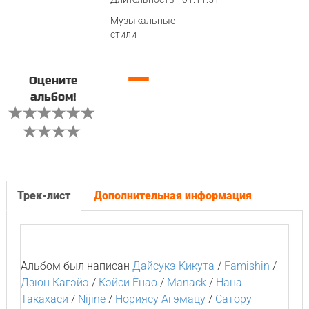
Музыкальные
стили
—
Оцените
альбом!
Трек-лист
Дополнительная информация
Альбом был написан
Дайсукэ Кикута
/
Famishin
/
Дзюн Кагэйэ
/
Кэйси Ёнао
/
Manack
/
Нана
Такахаси
/
Nijine
/
Нориясу Агэмацу
/
Сатору