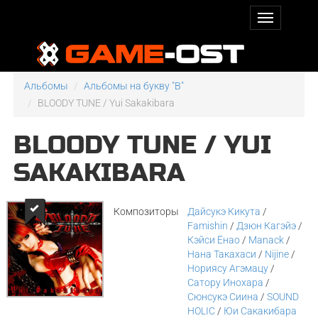
Альбомы
Альбомы на букву "B"
BLOODY TUNE / Yui Sakakibara
BLOODY TUNE / YUI
SAKAKIBARA
Композиторы
Дайсукэ Кикута
/
Famishin
/
Дзюн Кагэйэ
/
Кэйси Ёнао
/
Manack
/
Нана Такахаси
/
Nijine
/
Нориясу Агэмацу
/
Сатору Инохара
/
Сюнсукэ Сиина
/
SOUND
HOLIC
/
Юи Сакакибара