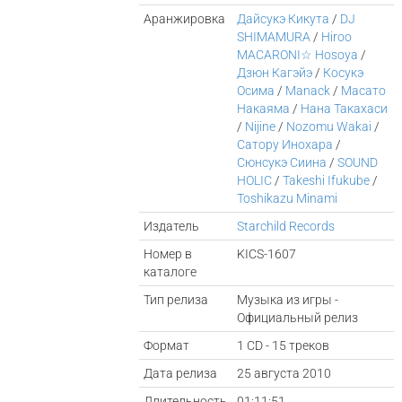
Аранжировка
Дайсукэ Кикута
/
DJ
SHIMAMURA
/
Hiroo
MACARONI☆ Hosoya
/
Дзюн Кагэйэ
/
Косукэ
Осима
/
Manack
/
Масато
Накаяма
/
Нана Такахаси
/
Nijine
/
Nozomu Wakai
/
Сатору Инохара
/
Сюнсукэ Сиина
/
SOUND
HOLIC
/
Takeshi Ifukube
/
Toshikazu Minami
Издатель
Starchild Records
Номер в
KICS-1607
каталоге
Тип релиза
Музыка из игры -
Официальный релиз
Формат
1 CD - 15 треков
Дата релиза
25 августа 2010
Длительность
01:11:51