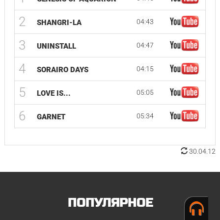
2
04:43
SHANGRI-LA
3
04:47
UNINSTALL
4
04:15
SORAIRO DAYS
5
05:05
LOVE IS...
6
05:34
GARNET
30.04.12
ПОПУЛЯРНОЕ