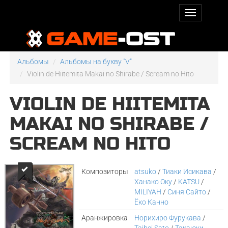
Альбомы
Альбомы на букву "V"
Violin de Hiitemita Makai no Shirabe / Scream no Hito
VIOLIN DE HIITEMITA
MAKAI NO SHIRABE /
SCREAM NO HITO
Композиторы
atsuko
/
Тиаки Исикава
/
Ханако Оку
/
KATSU
/
MILIYAH
/
Синя Сайто
/
Ёко Канно
Аранжировка
Норихиро Фурукава
/