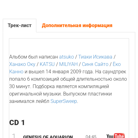
Трек-лист
Дополнительная информация
Альбом был написан
atsuko
/
Тиаки Исикава
/
Ханако Оку
/
KATSU
/
MILIYAH
/
Синя Сайто
/
Ёко
Канно
и вышел 14 января 2009 года. На саундтрек
попало 6 композиций общей длительностью около
30 минут. Подборка является компиляцией
оригинальной музыки. Выпуском пластинки
занимался лейбл
SuperSweep
.
CD 1
1
04:45
GENESIS OF AQUARION