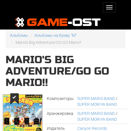
Альбомы
Альбомы на букву "M"
Mario's Big Adventure/GO GO Mario!!
MARIO'S BIG
ADVENTURE/GO GO
MARIO!!
Композиторы
SUPER MARIO BAND
/
SUPER MORIYA BAND
Аранжировка
SUPER MARIO BAND
/
SUPER MORIYA BAND
Издатель
Canyon Records