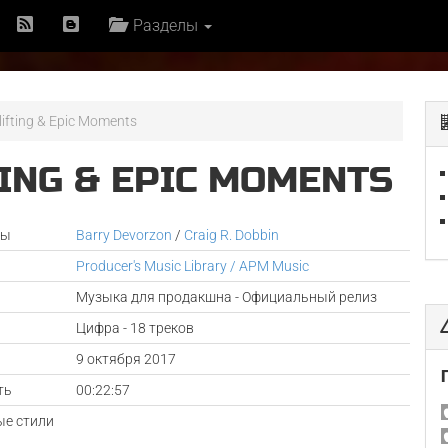
Разделы
plifting & Epic Moments
TING & EPIC MOMENTS
ры
Barry Devorzon
/
Craig R. Dobbin
Producer's Music Library / APM Music
Музыка для продакшна - Официальный релиз
Цифра - 18 треков
а
9 октября 2017
ть
00:22:57
е стили