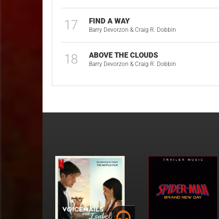
FIND A WAY
17
Barry Devorzon & Craig R. Dobbin
ABOVE THE CLOUDS
18
Barry Devorzon & Craig R. Dobbin