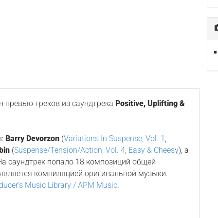
 превью треков из саундтрека
Positive, Uplifting &
в:
Barry Devorzon
(
Variations In Suspense, Vol. 1
,
bin
(
Suspense/Tension/Action, Vol. 4
,
Easy & Cheesy
), а
 На саундтрек попало 18 композиций общей
 является компиляцией оригинальной музыки.
ducer's Music Library / APM Music
.