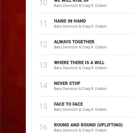
WE WILL RISE UP
10
Barry Devorzon & Craig R. Dobbin
HAND IN HAND
11
Barry Devorzon & Craig R. Dobbin
ALWAYS TOGETHER
12
Barry Devorzon & Craig R. Dobbin
WHERE THERE IS A WILL
13
Barry Devorzon & Craig R. Dobbin
NEVER STOP
14
Barry Devorzon & Craig R. Dobbin
FACE TO FACE
15
Barry Devorzon & Craig R. Dobbin
ROUND AND ROUND (UPLIFTING)
16
Barry Devorzon & Craig R. Dobbin