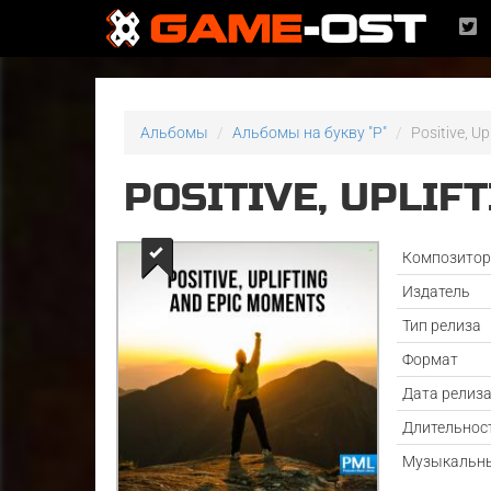
Альбомы
Альбомы на букву "P"
Positive, U
POSITIVE, UPLIF
Композито
Издатель
Тип релиза
Формат
Дата релиз
Длительнос
Музыкальны