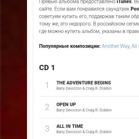
Превью альбома предоставлено
iTunes
. 
сайте. Если вам понравился саундтрек
Pos
советуем купить его, поддержав таким об
тому же, это недорого. В российском сегм
где можно купить альбом, указаны в прав
Популярные композиции:
Another Way
,
All
CD 1
THE ADVENTURE BEGINS
1
Barry Devorzon & Craig R. Dobbin
OPEN UP
2
Barry Devorzon & Craig R. Dobbin
ALL IN TIME
3
Barry Devorzon & Craig R. Dobbin