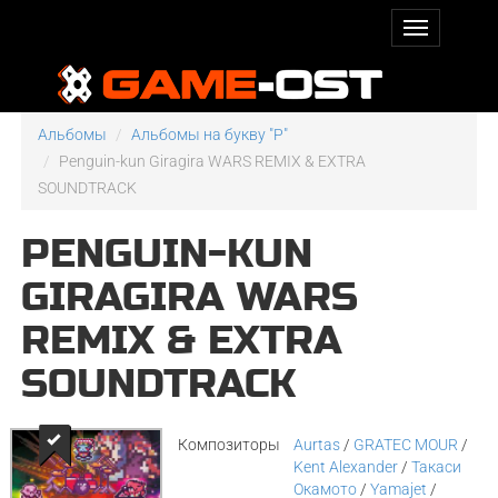
Альбомы
Альбомы на букву "P"
Penguin-kun Giragira WARS REMIX & EXTRA
SOUNDTRACK
PENGUIN-KUN
GIRAGIRA WARS
REMIX & EXTRA
SOUNDTRACK
Композиторы
Aurtas
/
GRATEC MOUR
/
Kent Alexander
/
Такаси
Окамото
/
Yamajet
/