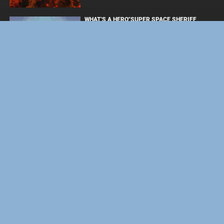
WHAT'S A HERO"SUPER SPACE SHERIFF
GAVAN INFINITY"KARAOKE ORIGINALLY
PERFORMED BY :MAY'N - SINGLE
ОДИССЕЯ
ФОРСАЖ