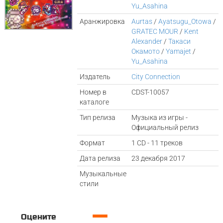
Yu_Asahina
Аранжировка
Aurtas
/
Ayatsugu_Otowa
/
GRATEC MOUR
/
Kent
Alexander
/
Такаси
Окамото
/
Yamajet
/
Yu_Asahina
Издатель
City Connection
Номер в
CDST-10057
каталоге
Тип релиза
Музыка из игры -
Официальный релиз
Формат
1 CD - 11 треков
Дата релиза
23 декабря 2017
Музыкальные
стили
—
Оцените