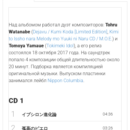
Над альбомом работал дуэт композиторов:
Tohru
Watanabe
(
Dejavu / Kumi Koda [Limited Edition]
,
Kimi
to Issho nara Melody mo Yuuki ni Naru CD / M.O.E.
) и
Tomoya Yamaue
(
Tokimeki Idol
), а его релиз
состоялся 18 октября 2017 года. На саундтрек
попало 4 композиции общей длительностью около
20 минут. Подборка является компиляцией
оригинальной музыки. Выпуском пластинки
занимался лейбл
Nippon Columbia
.
CD 1
1
04:36
イプシロン進化論
2
03:26
孤高のピエロ