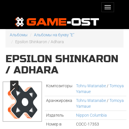
Альбомы
Альбомы на букву "E"
Epsilon Shinkaron / Adhara
EPSILON SHINKARON
/ ADHARA
Композиторы
Tohru Watanabe
/
Tomoya
Yamaue
Аранжировка
Tohru Watanabe
/
Tomoya
Yamaue
Издатель
Nippon Columbia
Номер в
COCC-17353