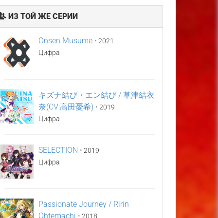
ИЗ ТОЙ ЖЕ СЕРИИ
Onsen Musume
•
2021
Цифра
キズナ結び・エン結び / 草津結衣
奈(CV:高田憂希)
•
2019
Цифра
SELECTION
•
2019
Цифра
Passionate Journey / Ririn
Ohtemachi
•
2018