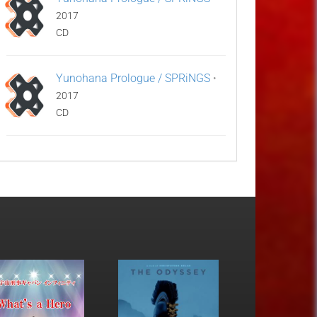
2017
CD
Yunohana Prologue / SPRiNGS
•
2017
CD