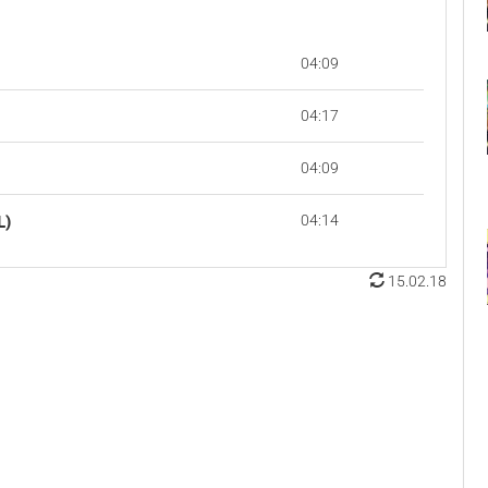
04:09
04:17
04:09
04:14
L)
15.02.18