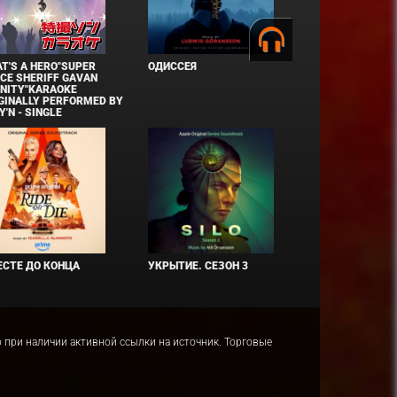
T'S A HERO"SUPER
ОДИССЕЯ
CE SHERIFF GAVAN
INITY"KARAOKE
GINALLY PERFORMED BY
Y'N - SINGLE
СТЕ ДО КОНЦА
УКРЫТИЕ. СЕЗОН 3
ко при наличии активной ссылки на источник. Торговые