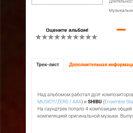
Длительнос
Музыкальны
—
Оцените альбом!
Трек-лист
Дополнительная информац
Над альбомом работал дуэт композиторо
MUSIC!!!/ZER0 / AAA
) и
SHIBU
(
Ensemble Star
На саундтрек попало 4 композиции общей
компиляцией оригинальной музыки. Выпу