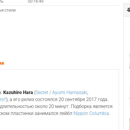
ть
00:16:49
е стили
ия
в:
Kazuhiro Hara
(
Secret / Ayumi Hamasaki
,
s!!
), а его релиз состоялся 20 сентября 2017 года.
 длительностью около 20 минут. Подборка является
ском пластинки занимался лейбл
Nippon Columbia
.