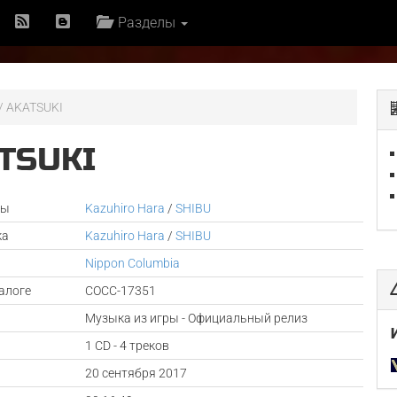
Разделы
 / AKATSUKI
ATSUKI
ры
Kazuhiro Hara
/
SHIBU
ка
Kazuhiro Hara
/
SHIBU
Nippon Columbia
алоге
COCC-17351
Музыка из игры - Официальный релиз
1 CD - 4 треков
а
20 сентября 2017