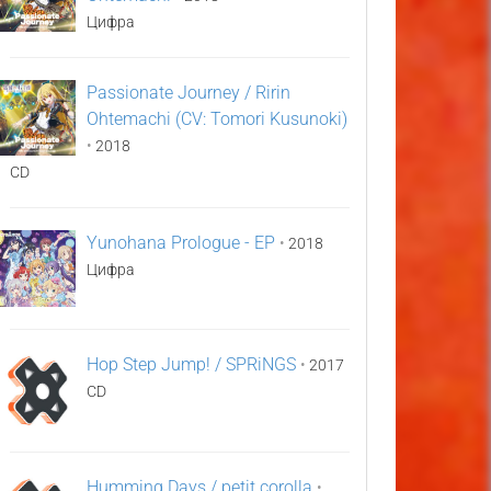
Цифра
Passionate Journey / Ririn
Ohtemachi (CV: Tomori Kusunoki)
•
2018
CD
Yunohana Prologue - EP
•
2018
Цифра
Hop Step Jump! / SPRiNGS
•
2017
CD
Humming Days / petit corolla
•