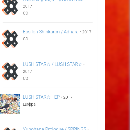
2017
CD
Epsilon Shinkaron / Adhara
•
2017
CD
LUSH STAR☆ / LUSH STAR☆
•
2017
CD
LUSH STAR☆ - EP
•
2017
Цифра
Yunohana Prologue / SPRiNGS
•