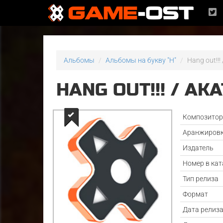
Альбомы
Альбомы на букву "H"
Hang out!!!
HANG OUT!!! / AK
Композито
Аранжиров
Издатель
Номер в кат
Тип релиза
Формат
Дата релиз