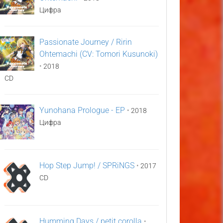
Цифра
Passionate Journey / Ririn
Ohtemachi (CV: Tomori Kusunoki)
•
2018
CD
Yunohana Prologue - EP
•
2018
Цифра
Hop Step Jump! / SPRiNGS
•
2017
CD
Humming Days / petit corolla
•