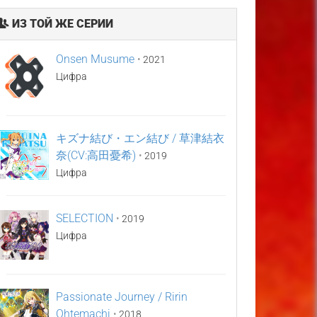
ИЗ ТОЙ ЖЕ СЕРИИ
Onsen Musume
•
2021
Цифра
キズナ結び・エン結び / 草津結衣
奈(CV:高田憂希)
•
2019
Цифра
SELECTION
•
2019
Цифра
Passionate Journey / Ririn
Ohtemachi
•
2018