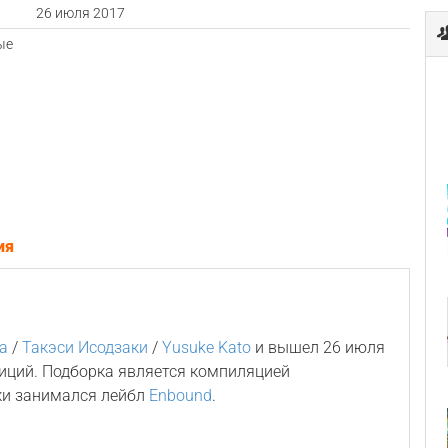
а
26 июля 2017
ые
ия
a
/
Такэси Исодзаки
/
Yusuke Kato
и вышел 26 июля
зиций. Подборка является компиляцией
ки занимался лейбл
Enbound
.