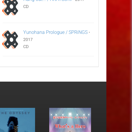
CD
Yunohana Prologue / SPRiNGS
•
2017
CD