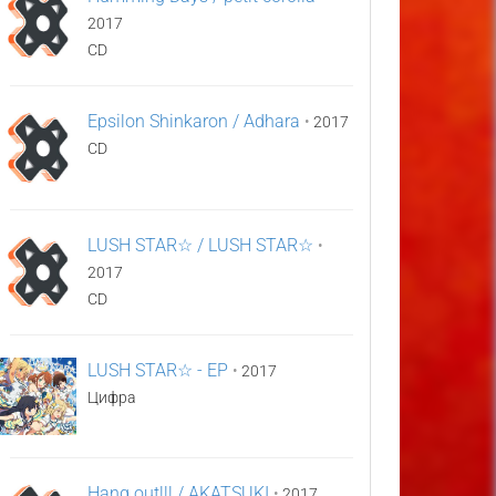
2017
CD
Epsilon Shinkaron / Adhara
•
2017
CD
LUSH STAR☆ / LUSH STAR☆
•
2017
CD
LUSH STAR☆ - EP
•
2017
Цифра
Hang out!!! / AKATSUKI
•
2017