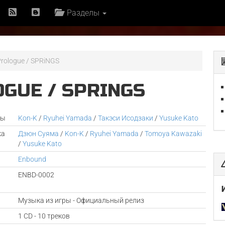
Разделы
rologue / SPRiNGS
GUE / SPRINGS
ры
Kon-K
/
Ryuhei Yamada
/
Такэси Исодзаки
/
Yusuke Kato
ка
Дзюн Суяма
/
Kon-K
/
Ryuhei Yamada
/
Tomoya Kawazaki
/
Yusuke Kato
Enbound
ENBD-0002
Музыка из игры - Официальный релиз
1 CD - 10 треков