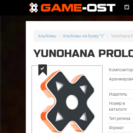
Альбомы
Альбомы на букву "Y"
Yunohana P
YUNOHANA PROLO
Композито
Аранжиров
Издатель
Номер в
каталоге
Тип релиза
Формат