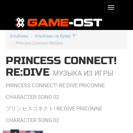
Альбомы
Альбомы на букву "P"
Princess Connect! Re:Dive
PRINCESS CONNECT!
RE:DIVE
МУЗЫКА ИЗ ИГРЫ
PRINCESS CONNECT! RE:DIVE PRICONNE
CHARACTER SONG 02
プリンセスコネクト! RE:DIVE PRICONNE
CHARACTER SONG 02