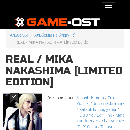
Альбомы
Альбомы на букву "R"
REAL / MIKA NAKASHIMA [Limited Edition]
REAL / MIKA
NAKASHIMA [LIMITED
EDITION]
Композиторы
Atsushi Kimura
/
Eriko
Yoshiki
/
Josefin Glenmark
/
Katsuhiko Sugiyama
/
KEiGO Yo
/
Lori Fine
/
Mats
Tarnfors
/
Nickii
/
Ryosuke
"Dr.R" Sakai
/
Takayuki