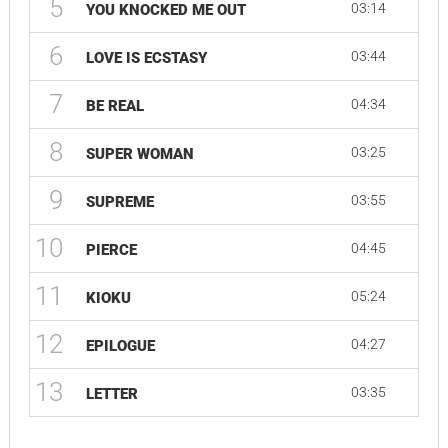
5
03:14
YOU KNOCKED ME OUT
6
03:44
LOVE IS ECSTASY
7
04:34
BE REAL
8
03:25
SUPER WOMAN
9
03:55
SUPREME
10
04:45
PIERCE
11
05:24
KIOKU
12
04:27
EPILOGUE
13
03:35
LETTER