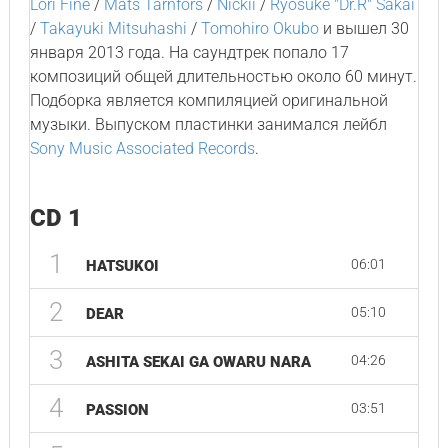
Lori Fine
/
Mats Tarnfors
/
Nickii
/
Ryosuke "Dr.R" Sakai
/
Takayuki Mitsuhashi
/
Tomohiro Okubo
и вышел 30
января 2013 года. На саундтрек попало 17
композиций общей длительностью около 60 минут.
Подборка является компиляцией оригинальной
музыки. Выпуском пластинки занимался лейбл
Sony Music Associated Records
.
CD 1
1
06:01
HATSUKOI
2
05:10
DEAR
3
04:26
ASHITA SEKAI GA OWARU NARA
4
03:51
PASSION