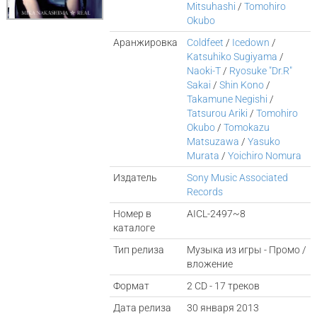
Mitsuhashi
/
Tomohiro
Okubo
Аранжировка
Coldfeet
/
Icedown
/
Katsuhiko Sugiyama
/
Naoki-T
/
Ryosuke "Dr.R"
Sakai
/
Shin Kono
/
Takamune Negishi
/
Tatsurou Ariki
/
Tomohiro
Okubo
/
Tomokazu
Matsuzawa
/
Yasuko
Murata
/
Yoichiro Nomura
Издатель
Sony Music Associated
Records
Номер в
AICL-2497~8
каталоге
Тип релиза
Музыка из игры - Промо /
вложение
Формат
2 CD - 17 треков
Дата релиза
30 января 2013