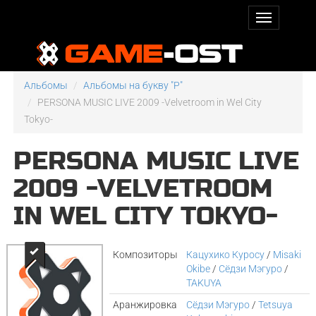
Альбомы
Альбомы на букву "P"
PERSONA MUSIC LIVE 2009 -Velvetroom in Wel City
Tokyo-
PERSONA MUSIC LIVE
2009 -VELVETROOM
IN WEL CITY TOKYO-
Композиторы
Кацухико Куросу
/
Misaki
Okibe
/
Сёдзи Мэгуро
/
TAKUYA
Аранжировка
Сёдзи Мэгуро
/
Tetsuya