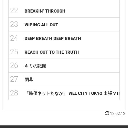
22
BREAKIN’ THROUGH
23
WIPING ALL OUT
24
DEEP BREATH DEEP BREATH
25
REACH OUT TO THE TRUTH
26
キミの記憶
27
閉幕
28
「時価ネットたなか」 WEL CITY TOKYO 出張 VTR
12.02.12