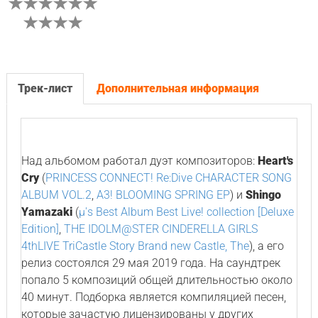
Трек-лист
Дополнительная информация
Над альбомом работал дуэт композиторов:
Heart's
Cry
(
PRINCESS CONNECT! Re:Dive CHARACTER SONG
ALBUM VOL.2
,
A3! BLOOMING SPRING EP
) и
Shingo
Yamazaki
(
μ's Best Album Best Live! collection [Deluxe
Edition]
,
THE IDOLM@STER CINDERELLA GIRLS
4thLIVE TriCastle Story Brand new Castle, The
), а его
релиз состоялся 29 мая 2019 года. На саундтрек
попало 5 композиций общей длительностью около
40 минут. Подборка является компиляцией песен,
которые зачастую лицензированы у других