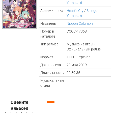
Yamazaki
Аранжировка
Heart's Cry
/
Shingo
Yamazaki
Издатель
Nippon Columbia
Номер в
COCC-17368
каталоге
Тип релиза
Музыка из игры -
Официальный релиз
Формат
1 CD - 5 треков
Дата релиза
29 мая 2019
Длительность
00:39:35
Музыкальные
стили
—
Оцените
альбом!