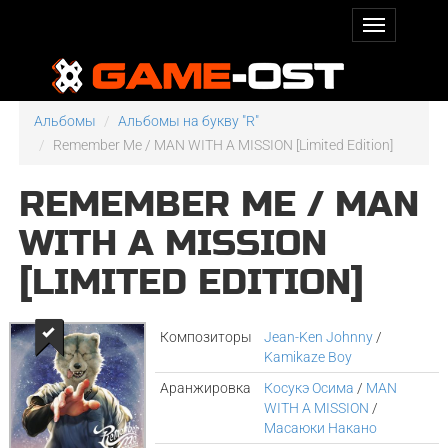
Альбомы
Альбомы на букву "R"
Remember Me / MAN WITH A MISSION [Limited Edition]
REMEMBER ME / MAN
WITH A MISSION
[LIMITED EDITION]
Композиторы
Jean-Ken Johnny
/
Kamikaze Boy
Аранжировка
Косукэ Осима
/
MAN
WITH A MISSION
/
Масаюки Накано