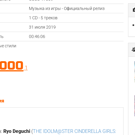
Музыка из игры - Официальный релиз
1 CD - 5 треков
а
31 июля 2019
ть
00:46:06
е стили
.000
1
ия
в:
Ryo Deguchi
(
THE IDOLM@STER CINDERELLA GIRLS: