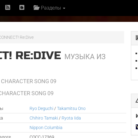
Разделы
CONNECT! Re:Dive
T! RE:DIVE
МУЗЫКА ИЗ
E CHARACTER SONG 09
HARACTER SONG 09
ры
Ryo Deguchi
/
Takamitsu Ono
ка
Chihiro Tamaki
/
Ryota Iida
Nippon Columbia
алоге
COCC-17369