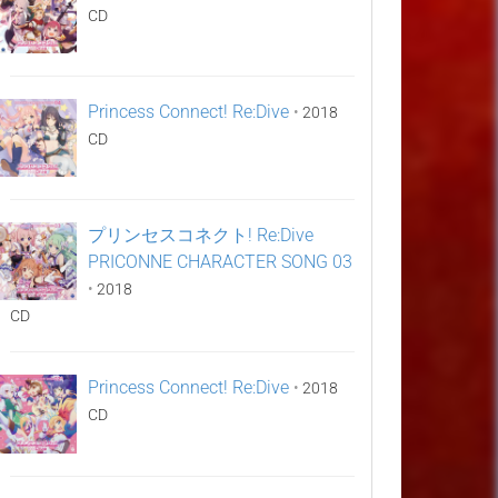
CD
Princess Connect! Re:Dive
•
2018
CD
プリンセスコネクト! Re:Dive
PRICONNE CHARACTER SONG 03
•
2018
CD
Princess Connect! Re:Dive
•
2018
CD