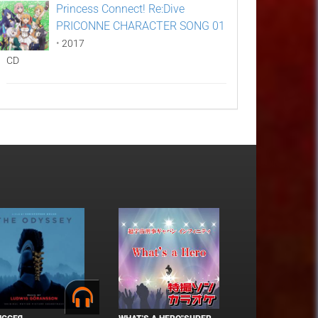
Princess Connect! Re:Dive
PRICONNE CHARACTER SONG 01
•
2017
CD