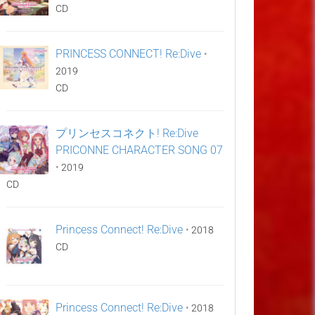
CD
PRINCESS CONNECT! Re:Dive
•
2019
CD
プリンセスコネクト! Re:Dive
PRICONNE CHARACTER SONG 07
•
2019
CD
Princess Connect! Re:Dive
•
2018
CD
Princess Connect! Re:Dive
•
2018