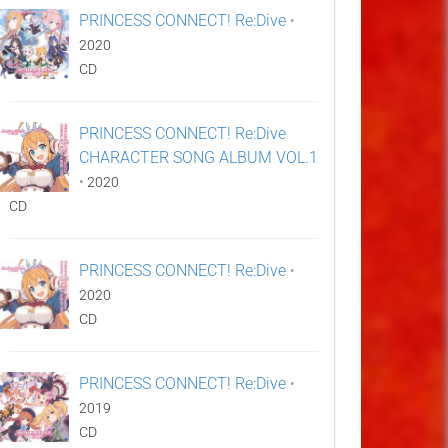
PRINCESS CONNECT! Re:Dive
•
2020
CD
PRINCESS CONNECT! Re:Dive
CHARACTER SONG ALBUM VOL.1
•
2020
CD
PRINCESS CONNECT! Re:Dive
•
2020
CD
PRINCESS CONNECT! Re:Dive
•
2019
CD