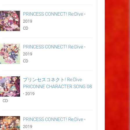
PRINCESS CONNECT! Re:Dive
•
2019
CD
PRINCESS CONNECT! Re:Dive
•
2019
CD
プリンセスコネクト! Re:Dive
PRICONNE CHARACTER SONG 08
•
2019
CD
PRINCESS CONNECT! Re:Dive
•
2019