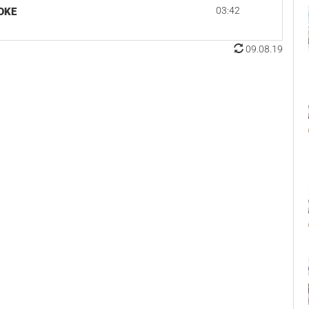
03:42
OKE
09.08.19