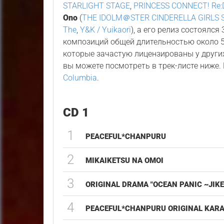
STARLIGHT STAGE
,
PRINCESS CONNECT! Re
Ono
(
THE IDOLM＠STER CINDERELLA GIRLS ST
The
,
Y&K / Yuikaori
), а его релиз состоялся
композиций общей длительностью около 5
которые зачастую лицензированы у других
вы можете посмотреть в трек-листе ниже
Columbia
.
CD 1
1
PEACEFUL*CHANPURU
2
MIKAIKETSU NA OMOI
3
ORIGINAL DRAMA "OCEAN PANIC ~JIKE
4
PEACEFUL*CHANPURU ORIGINAL KAR