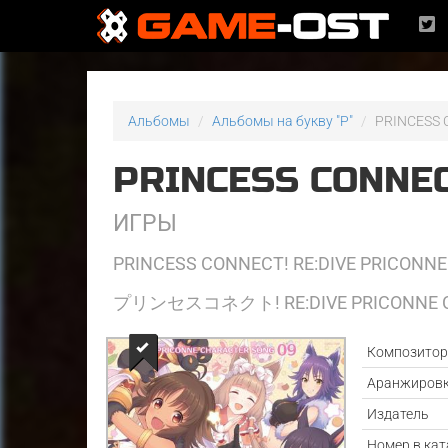
Альбомы
Альбомы на букву "P"
PRINCESS 
PRINCESS CONNEC
ИГРЫ
PRINCESS CONNECT! RE:DIVE PRICONN
プリンセスコネクト! RE:DIVE PRICONNE C
Композито
Аранжиров
Издатель
Номер в кат