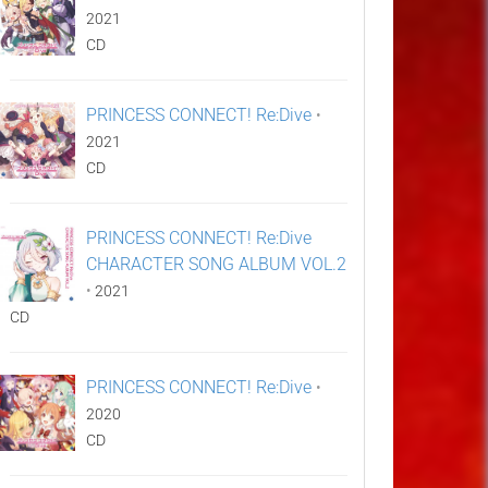
2021
CD
PRINCESS CONNECT! Re:Dive
•
2021
CD
PRINCESS CONNECT! Re:Dive
CHARACTER SONG ALBUM VOL.2
•
2021
CD
PRINCESS CONNECT! Re:Dive
•
2020
CD