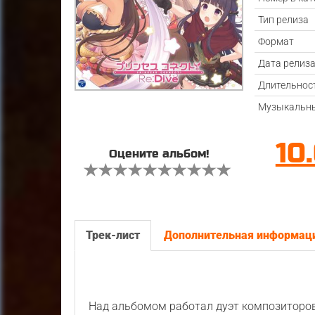
Тип релиза
Формат
Дата релиз
Длительнос
Музыкальны
10
Оцените альбом!
Трек-лист
Дополнительная информац
Над альбомом работал дуэт композиторо