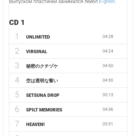
Выпуском пластинки занимался лейбл
b-green
.
CD 1
1
04:28
UNLIMITED
2
04:24
VIRGINAL
3
04:50
秘密のクチヅケ
4
04:30
空は透明な誓い
5
05:13
SETSUNA DROP
6
04:36
SPILT MEMORIES
7
03:31
HEAVEN!