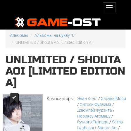
Альбомы
Альбомы на букву "U"
UNLIMITED / Shouta Aoi [Limited Edition A]
UNLIMITED / SHOUTA
AOI [LIMITED EDITION
A]
Композиторы
Эван Колл
/
Харуки Мори
/
Хитоси Фудзима
/
Дзюмпэй Фудзита
/
Нориясу Агэмацу
/
Ryutaro Fujinaga
/
Seima
Iwahashi
/
Shouta Aoi
/