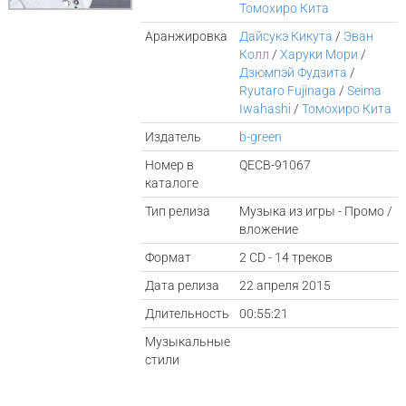
Томохиро Кита
Аранжировка
Дайсукэ Кикута
/
Эван
Колл
/
Харуки Мори
/
Дзюмпэй Фудзита
/
Ryutaro Fujinaga
/
Seima
Iwahashi
/
Томохиро Кита
Издатель
b-green
Номер в
QECB-91067
каталоге
Тип релиза
Музыка из игры - Промо /
вложение
Формат
2 CD - 14 треков
Дата релиза
22 апреля 2015
Длительность
00:55:21
Музыкальные
стили