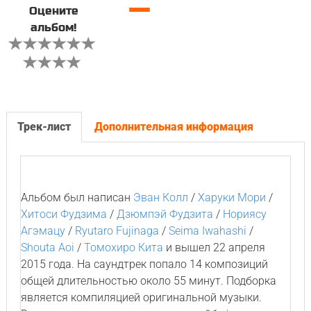
—
Оцените
альбом!
Трек-лист
Дополнительная информация
Альбом был написан
Эван Колл
/
Харуки Мори
/
Хитоси Фудзима
/
Дзюмпэй Фудзита
/
Нориясу
Агэмацу
/
Ryutaro Fujinaga
/
Seima Iwahashi
/
Shouta Aoi
/
Томохиро Кита
и вышел 22 апреля
2015 года. На саундтрек попало 14 композиций
общей длительностью около 55 минут. Подборка
является компиляцией оригинальной музыки.