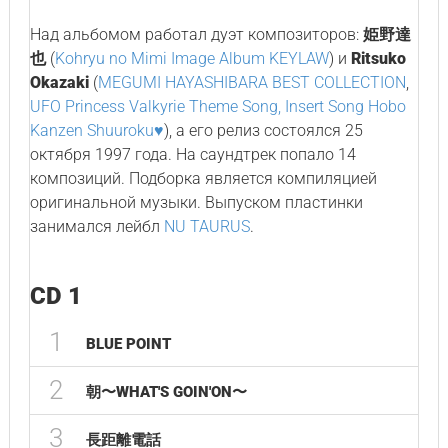
Над альбомом работал дуэт композиторов:
姫野達
也
(
Kohryu no Mimi Image Album KEYLAW
) и
Ritsuko
Okazaki
(
MEGUMI HAYASHIBARA BEST COLLECTION
,
UFO Princess Valkyrie Theme Song, Insert Song Hobo
Kanzen Shuuroku♥
), а его релиз состоялся 25
октября 1997 года. На саундтрек попало 14
композиций. Подборка является компиляцией
оригинальной музыки. Выпуском пластинки
занимался лейбл
NU TAURUS
.
CD 1
1
BLUE POINT
2
朝〜WHAT'S GOIN'ON〜
3
長距離電話