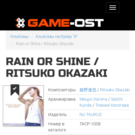
Альбомы
Альбомы на букву "R"
Rain or Shine / Ritsuko Okazaki
RAIN OR SHINE /
RITSUKO OKAZAKI
Композиторы
姫野達也
/
Ritsuko Okazaki
Аранжировка
Мицуо Хагита
/
Seiichi
Kyoda
/
Томоки Хасэгава
Издатель
NU TAURUS
Номер в
TACP-1008
каталоге