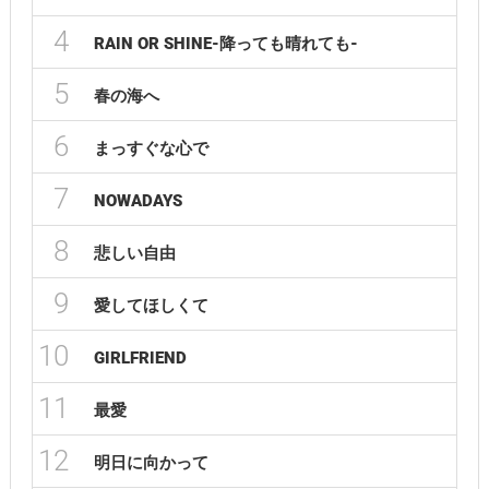
4
RAIN OR SHINE-降っても晴れても-
5
春の海へ
6
まっすぐな心で
7
NOWADAYS
8
悲しい自由
9
愛してほしくて
10
GIRLFRIEND
11
最愛
12
明日に向かって