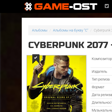
Альбомы
Альбомы на букву "C"
Cyberpunk 2
CYBERPUNK 2077 
Композито
Издатель
Тип релиза
Формат
Дата релиз
Длительнос
Музыкальн