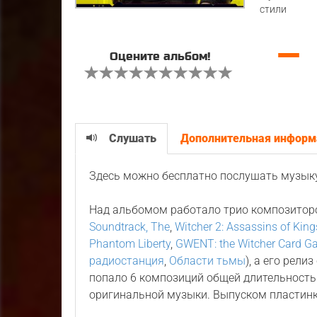
стили
—
Оцените альбом!
Слушать
Дополнительная информ
Здесь можно бесплатно послушать музык
Над альбомом работало трио композитор
Soundtrack, The
,
Witcher 2: Assassins of Kin
Phantom Liberty
,
GWENT: the Witcher Card G
радиостанция
,
Области тьмы
), а его рели
попало 6 композиций общей длительность
оригинальной музыки. Выпуском пластин