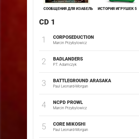
СООБЩЕНИЯ ДЛЯ ИЗАБЕЛЬ
ИСТОРИЯ ИГРУШЕК 5
CD 1
CORPOSEDUCTION
1
Marcin Przybylowicz
BADLANDERS
2
P.T. Adamczyk
BATTLEGROUND ARASAKA
3
Paul Leonard-Morgan
NCPD PROWL
4
Marcin Przybylowicz
CORE MIKOSHI
5
Paul Leonard-Morgan