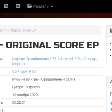
Разделы
077 - Original Score EP
- ORIGINAL SCORE EP
ры
Марчин Пржибилович
/
P.T. Adamczyk
/
Пол Леонард-
Морган
CD Projekt RED
Музыка из игры - Официальный релиз
Цифра - 6 треков
а
19 ноября 2020
ть
00:22:01
ые